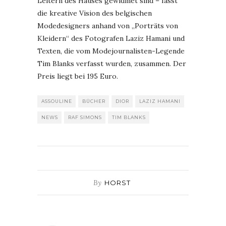
Leitern des Hauses gewidmet sind – fasst
die kreative Vision des belgischen
Modedesigners anhand von „Porträts von
Kleidern“ des Fotografen Laziz Hamani und
Texten, die vom Modejournalisten-Legende
Tim Blanks verfasst wurden, zusammen. Der
Preis liegt bei 195 Euro.
ASSOULINE
BÜCHER
DIOR
LAZIZ HAMANI
NEWS
RAF SIMONS
TIM BLANKS
By
HORST