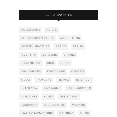
SCHLAGWÖRTER
ACCESSOIRES
ADIDAS
ALESSANDRO MICHELE
AUSSTELLUNG
AUSSTELLUNGSTIPP
BEAUTY
BERLIN
BUCHTIPP
BURBERRY
CHANEL
DAMENMODE
DIOR
DÜFTE
FALL-WINTER
FOTOGRAFIE
GADGETS
GUCCI
HAMBURG
HERMÈS
INTERIEUR
INTERVIEW
KAMPAGNE
KARL LAGERFELD
KIM JONES
KUNST
LIVE STREAM
LOOKBOOK
LOUIS VUITTON
MAILAND
MARIA GRAZIA CHIURI
MEINUNG
MUSIK