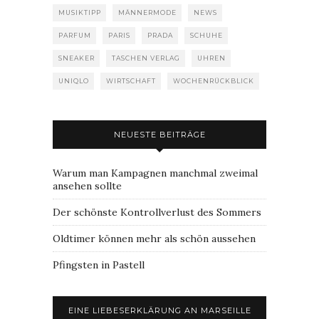
MUSIKTIPP
MÄNNERMODE
NEWS
PARFUM
PARIS
PRADA
SCHUHE
SNEAKER
TASCHEN VERLAG
UHREN
UNIQLO
WIRTSCHAFT
WOCHENRÜCKBLICK
NEUESTE BEITRÄGE
Warum man Kampagnen manchmal zweimal
ansehen sollte
Der schönste Kontrollverlust des Sommers
Oldtimer können mehr als schön aussehen
Pfingsten in Pastell
EINE LIEBESERKLÄRUNG AN MARSEILLE