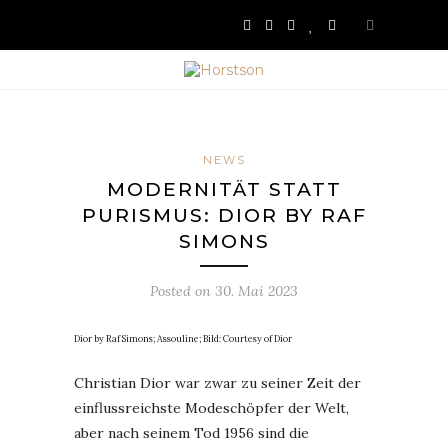
NEWS
MODERNITÄT STATT
PURISMUS: DIOR BY RAF
SIMONS
Posted on
30. Mai 2023
Dior by Raf Simons; Assouline; Bild: Courtesy of Dior
Christian Dior war zwar zu seiner Zeit der
einflussreichste Modeschöpfer der Welt,
aber nach seinem Tod 1956 sind die