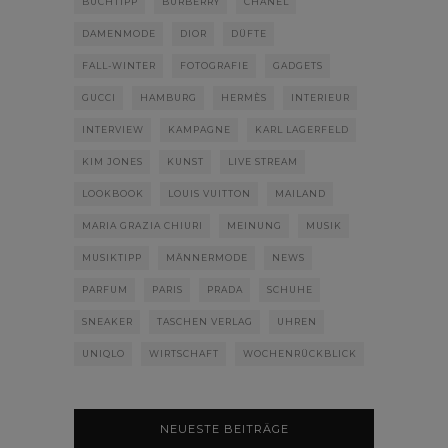
BUCHTIPP
BURBERRY
CHANEL
DAMENMODE
DIOR
DÜFTE
FALL-WINTER
FOTOGRAFIE
GADGETS
GUCCI
HAMBURG
HERMÈS
INTERIEUR
INTERVIEW
KAMPAGNE
KARL LAGERFELD
KIM JONES
KUNST
LIVE STREAM
LOOKBOOK
LOUIS VUITTON
MAILAND
MARIA GRAZIA CHIURI
MEINUNG
MUSIK
MUSIKTIPP
MÄNNERMODE
NEWS
PARFUM
PARIS
PRADA
SCHUHE
SNEAKER
TASCHEN VERLAG
UHREN
UNIQLO
WIRTSCHAFT
WOCHENRÜCKBLICK
NEUESTE BEITRÄGE