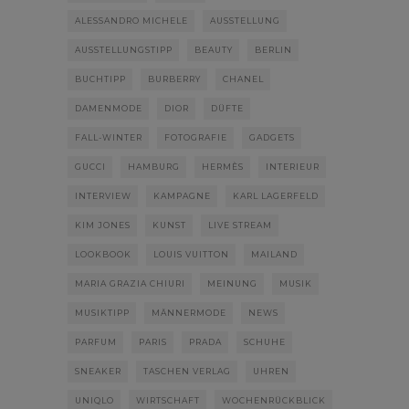
ALESSANDRO MICHELE
AUSSTELLUNG
AUSSTELLUNGSTIPP
BEAUTY
BERLIN
BUCHTIPP
BURBERRY
CHANEL
DAMENMODE
DIOR
DÜFTE
FALL-WINTER
FOTOGRAFIE
GADGETS
GUCCI
HAMBURG
HERMÈS
INTERIEUR
INTERVIEW
KAMPAGNE
KARL LAGERFELD
KIM JONES
KUNST
LIVE STREAM
LOOKBOOK
LOUIS VUITTON
MAILAND
MARIA GRAZIA CHIURI
MEINUNG
MUSIK
MUSIKTIPP
MÄNNERMODE
NEWS
PARFUM
PARIS
PRADA
SCHUHE
SNEAKER
TASCHEN VERLAG
UHREN
UNIQLO
WIRTSCHAFT
WOCHENRÜCKBLICK