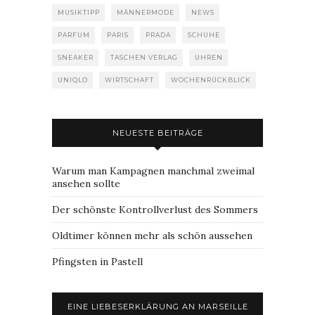
MUSIKTIPP
MÄNNERMODE
NEWS
PARFUM
PARIS
PRADA
SCHUHE
SNEAKER
TASCHEN VERLAG
UHREN
UNIQLO
WIRTSCHAFT
WOCHENRÜCKBLICK
NEUESTE BEITRÄGE
Warum man Kampagnen manchmal zweimal
ansehen sollte
Der schönste Kontrollverlust des Sommers
Oldtimer können mehr als schön aussehen
Pfingsten in Pastell
EINE LIEBESERKLÄRUNG AN MARSEILLE