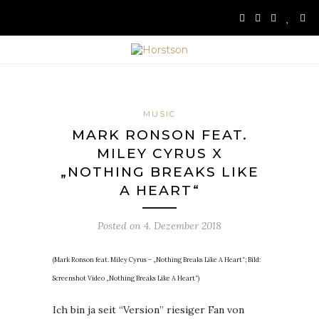
MUSIC
MARK RONSON FEAT.
MILEY CYRUS X
„NOTHING BREAKS LIKE
A HEART“
Posted on
4. Dezember 2018
(Mark Ronson feat. Miley Cyrus – „Nothing Breaks Like A Heart“; Bild:
Screenshot Video „Nothing Breaks Like A Heart“)
Ich bin ja seit “Version” riesiger Fan von