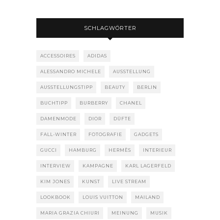
SCHLAGWÖRTER
ACCESSOIRES
ADIDAS
ALESSANDRO MICHELE
AUSSTELLUNG
AUSSTELLUNGSTIPP
BEAUTY
BERLIN
BUCHTIPP
BURBERRY
CHANEL
DAMENMODE
DIOR
DÜFTE
FALL-WINTER
FOTOGRAFIE
GADGETS
GUCCI
HAMBURG
HERMÈS
INTERIEUR
INTERVIEW
KAMPAGNE
KARL LAGERFELD
KIM JONES
KUNST
LIVE STREAM
LOOKBOOK
LOUIS VUITTON
MAILAND
MARIA GRAZIA CHIURI
MEINUNG
MUSIK