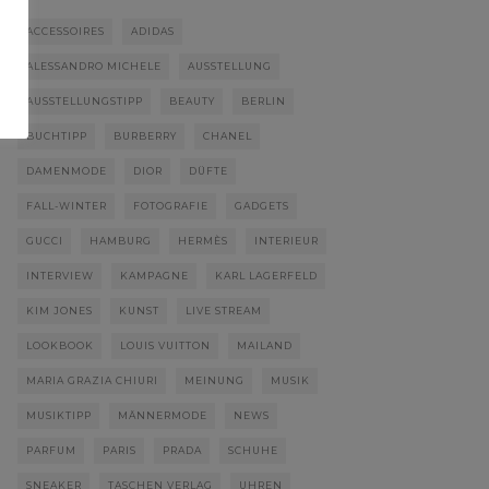
ACCESSOIRES
ADIDAS
ALESSANDRO MICHELE
AUSSTELLUNG
AUSSTELLUNGSTIPP
BEAUTY
BERLIN
BUCHTIPP
BURBERRY
CHANEL
DAMENMODE
DIOR
DÜFTE
FALL-WINTER
FOTOGRAFIE
GADGETS
GUCCI
HAMBURG
HERMÈS
INTERIEUR
INTERVIEW
KAMPAGNE
KARL LAGERFELD
KIM JONES
KUNST
LIVE STREAM
LOOKBOOK
LOUIS VUITTON
MAILAND
MARIA GRAZIA CHIURI
MEINUNG
MUSIK
MUSIKTIPP
MÄNNERMODE
NEWS
PARFUM
PARIS
PRADA
SCHUHE
SNEAKER
TASCHEN VERLAG
UHREN