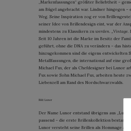
„Markenfassungen“ größter Beliebtheit – gemei
am Bügel angebracht war. Lindner hingegen – e
Weg. Seine Inspiration zog er von Brillengestel
seiner Idee von Brillendesign eint, war der Ans
mindestens zu Klassikern zu
werden
.
„Vintage. 
Seit 10 Jahren ist die Marke im Besitz der Fami
geführt, ohne die DNA zu verändern – das histo
hinzugekommen sind die eigens entwickelten 
Metallfassungen, die international auf eine groß
Michael Fux, der als Chefdesigner bei Lunor a
Fux sowie Sohn Michael Fux, arbeiten heute z
Liebenzell am Rand des Nordschwarzwalds.
Bild: Lunor
Der Name Lunor entstand übrigens aus „Lunette
passend – die erste Brillenkollektion bestand s
Lunor versteht seine Brillen als Hommage an 