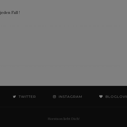
eden Fall !
TWITTER
INSTAGRAM
BLOGLOVI
Horstson liebt Dich!