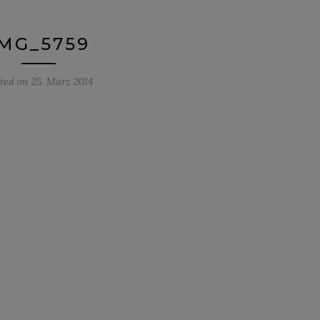
IMG_5759
sted on
25. März 2014