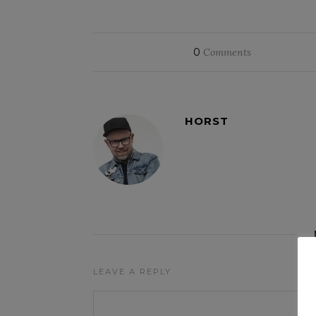
0
Comments
HORST
LEAVE A REPLY