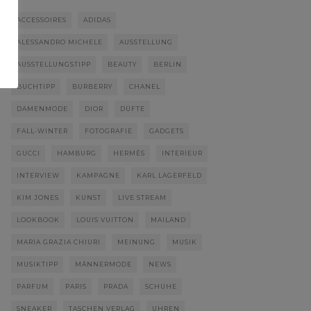
ACCESSOIRES
ADIDAS
ALESSANDRO MICHELE
AUSSTELLUNG
AUSSTELLUNGSTIPP
BEAUTY
BERLIN
BUCHTIPP
BURBERRY
CHANEL
DAMENMODE
DIOR
DÜFTE
FALL-WINTER
FOTOGRAFIE
GADGETS
GUCCI
HAMBURG
HERMÈS
INTERIEUR
INTERVIEW
KAMPAGNE
KARL LAGERFELD
KIM JONES
KUNST
LIVE STREAM
LOOKBOOK
LOUIS VUITTON
MAILAND
MARIA GRAZIA CHIURI
MEINUNG
MUSIK
MUSIKTIPP
MÄNNERMODE
NEWS
PARFUM
PARIS
PRADA
SCHUHE
SNEAKER
TASCHEN VERLAG
UHREN