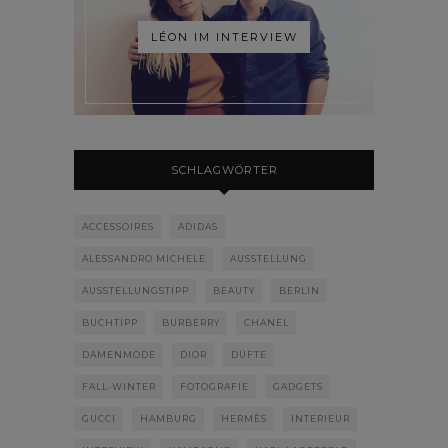
LÉON IM INTERVIEW
SCHLAGWÖRTER
ACCESSOIRES
ADIDAS
ALESSANDRO MICHELE
AUSSTELLUNG
AUSSTELLUNGSTIPP
BEAUTY
BERLIN
BUCHTIPP
BURBERRY
CHANEL
DAMENMODE
DIOR
DÜFTE
FALL-WINTER
FOTOGRAFIE
GADGETS
GUCCI
HAMBURG
HERMÈS
INTERIEUR