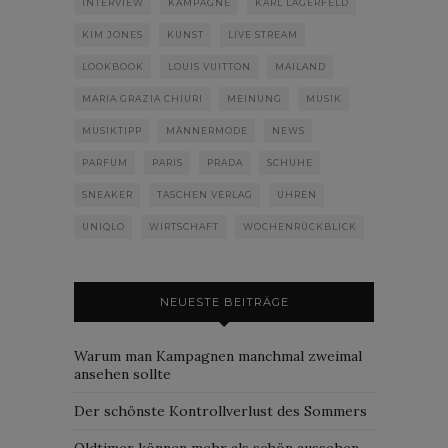
INTERVIEW
KAMPAGNE
KARL LAGERFELD
KIM JONES
KUNST
LIVE STREAM
LOOKBOOK
LOUIS VUITTON
MAILAND
MARIA GRAZIA CHIURI
MEINUNG
MUSIK
MUSIKTIPP
MÄNNERMODE
NEWS
PARFUM
PARIS
PRADA
SCHUHE
SNEAKER
TASCHEN VERLAG
UHREN
UNIQLO
WIRTSCHAFT
WOCHENRÜCKBLICK
NEUESTE BEITRÄGE
Warum man Kampagnen manchmal zweimal
ansehen sollte
Der schönste Kontrollverlust des Sommers
Oldtimer können mehr als schön aussehen