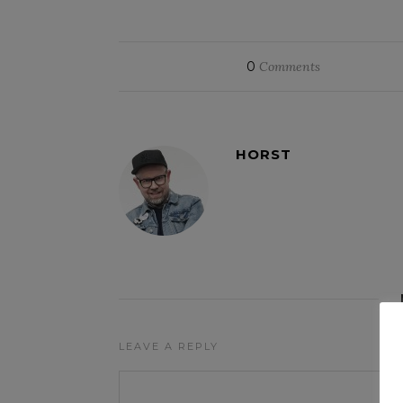
0
Comments
HORST
LEAVE A REPLY