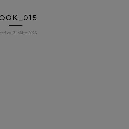
OOK_015
sted on
3. März 2026