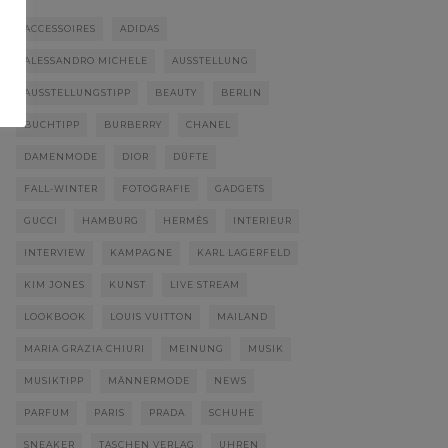
ACCESSOIRES
ADIDAS
ALESSANDRO MICHELE
AUSSTELLUNG
AUSSTELLUNGSTIPP
BEAUTY
BERLIN
BUCHTIPP
BURBERRY
CHANEL
DAMENMODE
DIOR
DÜFTE
FALL-WINTER
FOTOGRAFIE
GADGETS
GUCCI
HAMBURG
HERMÈS
INTERIEUR
INTERVIEW
KAMPAGNE
KARL LAGERFELD
KIM JONES
KUNST
LIVE STREAM
LOOKBOOK
LOUIS VUITTON
MAILAND
MARIA GRAZIA CHIURI
MEINUNG
MUSIK
MUSIKTIPP
MÄNNERMODE
NEWS
PARFUM
PARIS
PRADA
SCHUHE
SNEAKER
TASCHEN VERLAG
UHREN