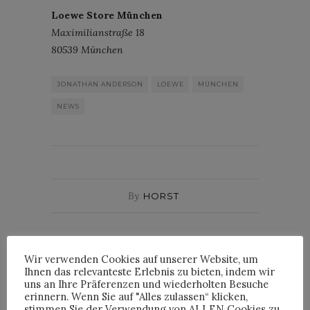
Loewe Store München
Maximilianstraße 18
80539 München
JONATHAN ANDERSON
LOEWE
MÜNCHEN
NEWS
By
HORST
Wir verwenden Cookies auf unserer Website, um
HORST
Ihnen das relevanteste Erlebnis zu bieten, indem wir
uns an Ihre Präferenzen und wiederholten Besuche
erinnern. Wenn Sie auf "Alles zulassen“ klicken,
stimmen Sie der Verwendung von ALLEN Cookies zu.