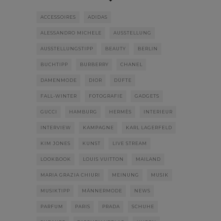
ACCESSOIRES
ADIDAS
ALESSANDRO MICHELE
AUSSTELLUNG
AUSSTELLUNGSTIPP
BEAUTY
BERLIN
BUCHTIPP
BURBERRY
CHANEL
DAMENMODE
DIOR
DÜFTE
FALL-WINTER
FOTOGRAFIE
GADGETS
GUCCI
HAMBURG
HERMÈS
INTERIEUR
INTERVIEW
KAMPAGNE
KARL LAGERFELD
KIM JONES
KUNST
LIVE STREAM
LOOKBOOK
LOUIS VUITTON
MAILAND
MARIA GRAZIA CHIURI
MEINUNG
MUSIK
MUSIKTIPP
MÄNNERMODE
NEWS
PARFUM
PARIS
PRADA
SCHUHE