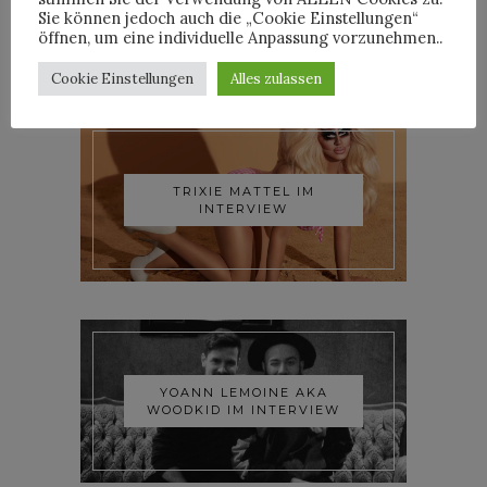
Sie können jedoch auch die „Cookie Einstellungen“
öffnen, um eine individuelle Anpassung vorzunehmen..
INTERVIEWS
Cookie Einstellungen
Alles zulassen
TRIXIE MATTEL IM
INTERVIEW
YOANN LEMOINE AKA
WOODKID IM INTERVIEW