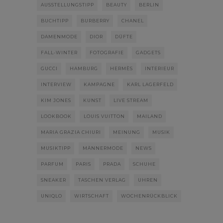
AUSSTELLUNGSTIPP
BEAUTY
BERLIN
BUCHTIPP
BURBERRY
CHANEL
DAMENMODE
DIOR
DÜFTE
FALL-WINTER
FOTOGRAFIE
GADGETS
GUCCI
HAMBURG
HERMÈS
INTERIEUR
INTERVIEW
KAMPAGNE
KARL LAGERFELD
KIM JONES
KUNST
LIVE STREAM
LOOKBOOK
LOUIS VUITTON
MAILAND
MARIA GRAZIA CHIURI
MEINUNG
MUSIK
MUSIKTIPP
MÄNNERMODE
NEWS
PARFUM
PARIS
PRADA
SCHUHE
SNEAKER
TASCHEN VERLAG
UHREN
UNIQLO
WIRTSCHAFT
WOCHENRÜCKBLICK