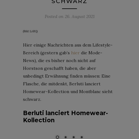
SCHWARZ
Posted on
26. August 2021
(Bild: LARQ)
Hier einige Nachrichten aus dem Lifestyle-
Bereich (gestern gab’s
hier
die Mode-
News), die es bisher noch nicht auf
Horstson geschafft haben, die aber
unbedingt Erwähnung finden müssen: Eine
Flasche, die mitdenkt, Berluti lanciert
Homewear-Kollection und Montblanc sieht
schwarz.
Berluti lanciert Homewear-
Kollection
Berluti Homewear: Foto: Eduardo Miera