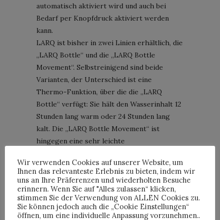
automatisch aktiviert wird und auch bei
Bedarf per Knopfdruck aktiviert werden
kann.
LARQ ist bisher in zwei Linien erhältlich, die
„LARQ Bottle“ und die „LARQ Bottle
Movement“. Selbstreinigend sind beide
Varianten, der Unterschied ist eine
Thermo-Funktion, über die die „LARQ
Bottle“ verfügt: Sie hält den Wasserinhalt 12
Stunden lang warm oder 24 Stunden lang
kalt. Die „LARQ Bottle Movement“ ist
hingegen eine sehr leichte
Edelstahlkonstruktion, die sich durch ihr
Wir verwenden Cookies auf unserer Website, um
Gewicht vor allem für Outdoor-Abenteuer
Ihnen das relevanteste Erlebnis zu bieten, indem wir
oder den Gang ins Fitnessstudio eignet.
uns an Ihre Präferenzen und wiederholten Besuche
erinnern. Wenn Sie auf "Alles zulassen“ klicken,
stimmen Sie der Verwendung von ALLEN Cookies zu.
Montblanc lanciert
Sie können jedoch auch die „Cookie Einstellungen“
UltraBlack-Kollektion
öffnen, um eine individuelle Anpassung vorzunehmen..
Bild: Montblanc