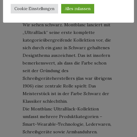
Cookie Einstellungen
Alles zulassen
Wir sehen schwarz. Montblanc lanciert mit
„UltraBlack“ seine erste komplette
kategorieübergreifende Kollektion vor, die
sich durch ein ganz in Schwarz gehaltenes
Designthema auszeichnet. Das ist insofern
bemerkenswert, als dass die Farbe schon
seit der Gründung des
Schreibgeräteherstellers (das war übrigens
1906) eine zentrale Rolle spielt: Das
Meisterstück ist in der Farbe Schwarz der
Klassiker schlechthin.
Die Montblanc UltraBlack-Kollektion
umfasst mehrere Produktkategorien –
Smart-Wearable-Technologie, Lederwaren,
Schreibgeräte sowie Armbanduhren.