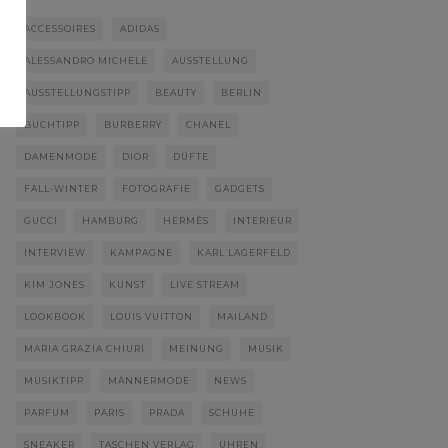
ACCESSOIRES
ADIDAS
ALESSANDRO MICHELE
AUSSTELLUNG
AUSSTELLUNGSTIPP
BEAUTY
BERLIN
BUCHTIPP
BURBERRY
CHANEL
DAMENMODE
DIOR
DÜFTE
FALL-WINTER
FOTOGRAFIE
GADGETS
GUCCI
HAMBURG
HERMÈS
INTERIEUR
INTERVIEW
KAMPAGNE
KARL LAGERFELD
KIM JONES
KUNST
LIVE STREAM
LOOKBOOK
LOUIS VUITTON
MAILAND
MARIA GRAZIA CHIURI
MEINUNG
MUSIK
MUSIKTIPP
MÄNNERMODE
NEWS
PARFUM
PARIS
PRADA
SCHUHE
SNEAKER
TASCHEN VERLAG
UHREN