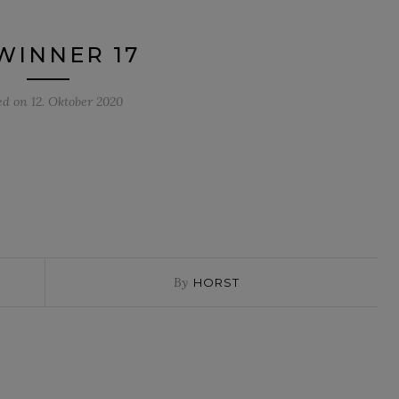
WINNER 17
ed on
12. Oktober 2020
By
HORST