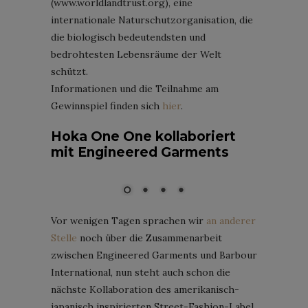
(www.worldlandtrust.org), eine
internationale Naturschutzorganisation, die
die biologisch bedeutendsten und
bedrohtesten Lebensräume der Welt
schützt.
Informationen und die Teilnahme am
Gewinnspiel finden sich
hier
.
Hoka One One kollaboriert
mit Engineered Garments
Engineered Garments x Hoka One One; Bild: Courtesy of Hoka
One One
Vor wenigen Tagen sprachen wir
an anderer
Stelle
noch über die Zusammenarbeit
zwischen Engineered Garments und Barbour
International, nun steht auch schon die
nächste Kollaboration des amerikanisch-
japanisch inspirierten Street-Fashion-Label