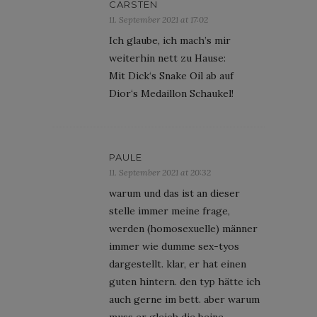
CARSTEN
11. September 2021 at 17:02
Ich glaube, ich mach’s mir
weiterhin nett zu Hause:
Mit Dick‘s Snake Oil ab auf
Dior‘s Medaillon Schaukel!
PAULE
11. September 2021 at 20:32
warum und das ist an dieser
stelle immer meine frage,
werden (homosexuelle) männer
immer wie dumme sex-tyos
dargestellt. klar, er hat einen
guten hintern. den typ hätte ich
auch gerne im bett. aber warum
muss er gleich die beine