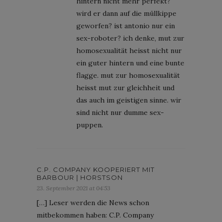
hintern nicht mehr perfekt?
wird er dann auf die müllkippe
geworfen? ist antonio nur ein
sex-roboter? ich denke, mut zur
homosexualität heisst nicht nur
ein guter hintern und eine bunte
flagge. mut zur homosexualität
heisst mut zur gleichheit und
das auch im geistigen sinne. wir
sind nicht nur dumme sex-
puppen.
C.P. COMPANY KOOPERIERT MIT
BARBOUR | HORSTSON
23. September 2021 at 04:53
[…] Leser werden die News schon
mitbekommen haben: C.P. Company