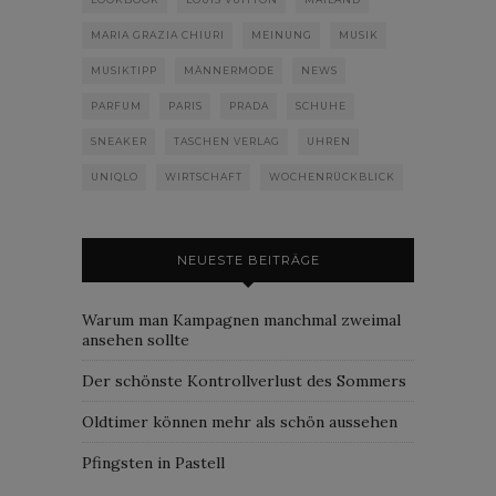
MARIA GRAZIA CHIURI
MEINUNG
MUSIK
MUSIKTIPP
MÄNNERMODE
NEWS
PARFUM
PARIS
PRADA
SCHUHE
SNEAKER
TASCHEN VERLAG
UHREN
UNIQLO
WIRTSCHAFT
WOCHENRÜCKBLICK
NEUESTE BEITRÄGE
Warum man Kampagnen manchmal zweimal
ansehen sollte
Der schönste Kontrollverlust des Sommers
Oldtimer können mehr als schön aussehen
Pfingsten in Pastell