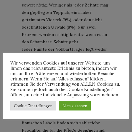
soweit nötig. Weniger als jeder Zehnte mag
den gepflegten Teppich, ein sauber
getrimmtes Viereck (9%), oder den nicht
beschnittenen Urwald (8%). Nur zwei
Prozent werden richtig kreativ, wenn es an
den Schamhaar-Schnitt geht.
Jeder Fünfte der Vollbartträger legt weder
Schere noch Rasierer an und trägt einfach
Wir verwenden Cookies auf unserer Website, um
den Urwald, den Mutter Natur ihm gegeben
Ihnen das relevanteste Erlebnis zu bieten, indem wir
hat. Bei den Männern mit glatten Gesichtern
uns an Ihre Präferenzen und wiederholten Besuche
erinnern. Wenn Sie auf "Alles zulassen“ klicken,
sind es immerhin 14 Prozent, die untenrum
stimmen Sie der Verwendung von ALLEN Cookies zu.
alles wachsen lassen.
Sie können jedoch auch die „Cookie Einstellungen“
Das ergibt alles gar keinen Sinn, ist aber
öffnen, um eine individuelle Anpassung vorzunehmen..
herrlich unterhaltsam.
Cookie Einstellungen
Alles zulassen
Ohne Grund hat Dick Johnson natürlich
nicht nachgefragt: Im Portfolio des
finnischen Labels finden sich zahlreiche
Produkte, die für die Pflege geeignet sind.