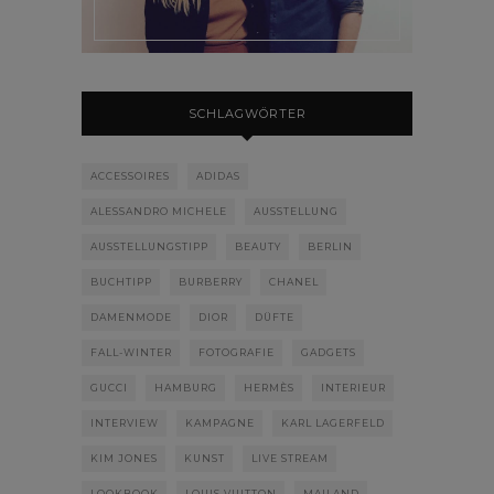
SCHLAGWÖRTER
ACCESSOIRES
ADIDAS
ALESSANDRO MICHELE
AUSSTELLUNG
AUSSTELLUNGSTIPP
BEAUTY
BERLIN
BUCHTIPP
BURBERRY
CHANEL
DAMENMODE
DIOR
DÜFTE
FALL-WINTER
FOTOGRAFIE
GADGETS
GUCCI
HAMBURG
HERMÈS
INTERIEUR
INTERVIEW
KAMPAGNE
KARL LAGERFELD
KIM JONES
KUNST
LIVE STREAM
LOOKBOOK
LOUIS VUITTON
MAILAND