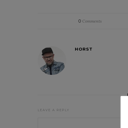
0
Comments
HORST
LEAVE A REPLY