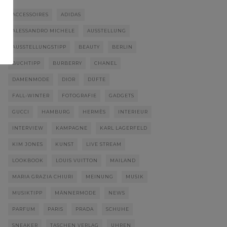
ACCESSOIRES
ADIDAS
ALESSANDRO MICHELE
AUSSTELLUNG
AUSSTELLUNGSTIPP
BEAUTY
BERLIN
BUCHTIPP
BURBERRY
CHANEL
DAMENMODE
DIOR
DÜFTE
FALL-WINTER
FOTOGRAFIE
GADGETS
GUCCI
HAMBURG
HERMÈS
INTERIEUR
INTERVIEW
KAMPAGNE
KARL LAGERFELD
KIM JONES
KUNST
LIVE STREAM
LOOKBOOK
LOUIS VUITTON
MAILAND
MARIA GRAZIA CHIURI
MEINUNG
MUSIK
MUSIKTIPP
MÄNNERMODE
NEWS
PARFUM
PARIS
PRADA
SCHUHE
SNEAKER
TASCHEN VERLAG
UHREN