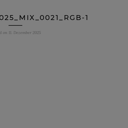
25_MIX_0021_RGB-1
ed on
11. Dezember 2025