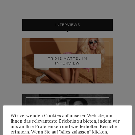
INTERVIEWS
TRIXIE MATTEL IM
INTERVIEW
YOANN LEMOINE AKA
Wir verwenden Cookies auf unserer Website, um
WOODKID IM INTERVIEW
Ihnen das relevanteste Erlebnis zu bieten, indem wir
uns an Ihre Präferenzen und wiederholten Besuche
erinnern. Wenn Sie auf "Alles zulassen“ klicken,