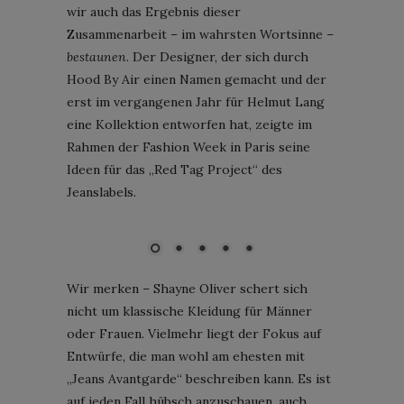
wir auch das Ergebnis dieser
Zusammenarbeit – im wahrsten Wortsinne –
bestaunen
. Der Designer, der sich durch
Hood By Air einen Namen gemacht und der
erst im vergangenen Jahr für Helmut Lang
eine Kollektion entworfen hat, zeigte im
Rahmen der Fashion Week in Paris seine
Ideen für das „Red Tag Project“ des
Jeanslabels.
"Red Tag Project"; Shayne Oliver für Diesel; Bild: Courtesy of
Diesel
Wir merken – Shayne Oliver schert sich
nicht um klassische Kleidung für Männer
oder Frauen. Vielmehr liegt der Fokus auf
Entwürfe, die man wohl am ehesten mit
„Jeans Avantgarde“ beschreiben kann. Es ist
auf jeden Fall hübsch anzuschauen, auch