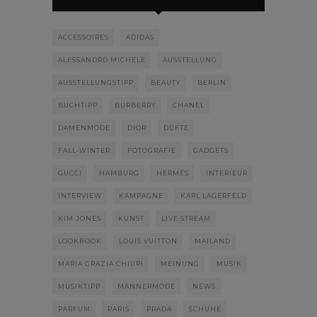
ACCESSOIRES
ADIDAS
ALESSANDRO MICHELE
AUSSTELLUNG
AUSSTELLUNGSTIPP
BEAUTY
BERLIN
BUCHTIPP
BURBERRY
CHANEL
DAMENMODE
DIOR
DÜFTE
FALL-WINTER
FOTOGRAFIE
GADGETS
GUCCI
HAMBURG
HERMÈS
INTERIEUR
INTERVIEW
KAMPAGNE
KARL LAGERFELD
KIM JONES
KUNST
LIVE STREAM
LOOKBOOK
LOUIS VUITTON
MAILAND
MARIA GRAZIA CHIURI
MEINUNG
MUSIK
MUSIKTIPP
MÄNNERMODE
NEWS
PARFUM
PARIS
PRADA
SCHUHE