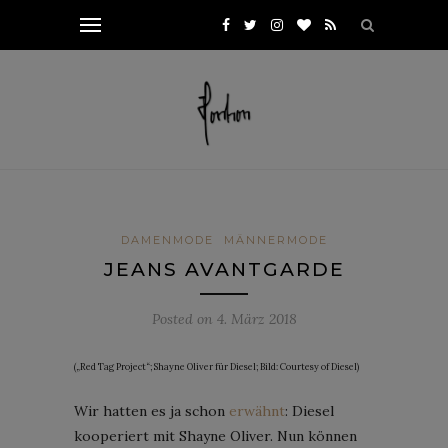
DAMENMODE
MÄNNERMODE
JEANS AVANTGARDE
Posted on
4. März 2018
(„Red Tag Project“; Shayne Oliver für Diesel; Bild: Courtesy of Diesel)
Wir hatten es ja schon
erwähnt
: Diesel
kooperiert mit Shayne Oliver. Nun können