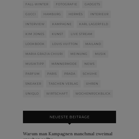
FALL-WINTER
FOTOGRAFIE
GADGETS
GUCCI
HAMBURG
HERMÈS
INTERIEUR
INTERVIEW
KAMPAGNE
KARL LAGERFELD
KIM JONES
KUNST
LIVE STREAM
LOOKBOOK
LOUIS VUITTON
MAILAND
MARIA GRAZIA CHIURI
MEINUNG
MUSIK
MUSIKTIPP
MÄNNERMODE
NEWS
PARFUM
PARIS
PRADA
SCHUHE
SNEAKER
TASCHEN VERLAG
UHREN
UNIQLO
WIRTSCHAFT
WOCHENRÜCKBLICK
NEUESTE BEITRÄGE
Warum man Kampagnen manchmal zweimal