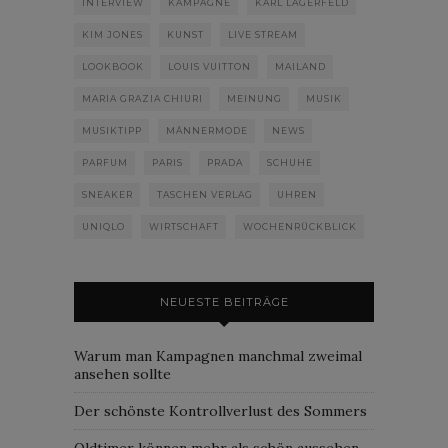
INTERVIEW
KAMPAGNE
KARL LAGERFELD
KIM JONES
KUNST
LIVE STREAM
LOOKBOOK
LOUIS VUITTON
MAILAND
MARIA GRAZIA CHIURI
MEINUNG
MUSIK
MUSIKTIPP
MÄNNERMODE
NEWS
PARFUM
PARIS
PRADA
SCHUHE
SNEAKER
TASCHEN VERLAG
UHREN
UNIQLO
WIRTSCHAFT
WOCHENRÜCKBLICK
NEUESTE BEITRÄGE
Warum man Kampagnen manchmal zweimal
ansehen sollte
Der schönste Kontrollverlust des Sommers
Oldtimer können mehr als schön aussehen