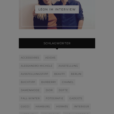
LÉON IM INTERVIEW
SCHLAGWÖRTER
ACCESSOIRES
ADIDAS
ALESSANDRO MICHELE
AUSSTELLUNG
AUSSTELLUNGSTIPP
BEAUTY
BERLIN
BUCHTIPP
BURBERRY
CHANEL
DAMENMODE
DIOR
DÜFTE
FALL-WINTER
FOTOGRAFIE
GADGETS
GUCCI
HAMBURG
HERMÈS
INTERIEUR