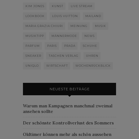
KIM JONES
KUNST
LIVE STREAM
LOOKBOOK
LOUIS VUITTON
MAILAND
MARIA GRAZIA CHIURI
MEINUNG
MUSIK
MUSIKTIPP
MÄNNERMODE
NEWS
PARFUM
PARIS
PRADA
SCHUHE
SNEAKER
TASCHEN VERLAG
UHREN
UNIQLO
WIRTSCHAFT
WOCHENRÜCKBLICK
NEUESTE BEITRÄGE
Warum man Kampagnen manchmal zweimal
ansehen sollte
Der schönste Kontrollverlust des Sommers
Oldtimer können mehr als schön aussehen