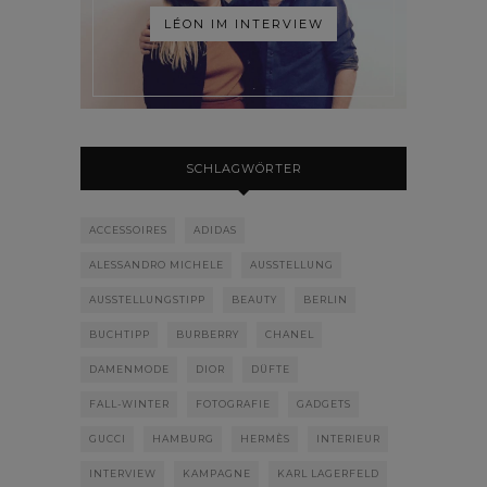
LÉON IM INTERVIEW
SCHLAGWÖRTER
ACCESSOIRES
ADIDAS
ALESSANDRO MICHELE
AUSSTELLUNG
AUSSTELLUNGSTIPP
BEAUTY
BERLIN
BUCHTIPP
BURBERRY
CHANEL
DAMENMODE
DIOR
DÜFTE
FALL-WINTER
FOTOGRAFIE
GADGETS
GUCCI
HAMBURG
HERMÈS
INTERIEUR
INTERVIEW
KAMPAGNE
KARL LAGERFELD