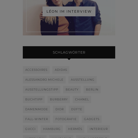
LÉON IM INTERVIEW
SCHLAGWÖRTER
ACCESSOIRES
ADIDAS
ALESSANDRO MICHELE
AUSSTELLUNG
AUSSTELLUNGSTIPP
BEAUTY
BERLIN
BUCHTIPP
BURBERRY
CHANEL
DAMENMODE
DIOR
DÜFTE
FALL-WINTER
FOTOGRAFIE
GADGETS
GUCCI
HAMBURG
HERMÈS
INTERIEUR