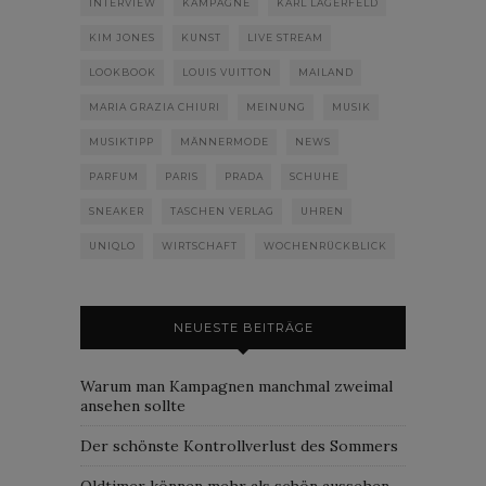
INTERVIEW
KAMPAGNE
KARL LAGERFELD
KIM JONES
KUNST
LIVE STREAM
LOOKBOOK
LOUIS VUITTON
MAILAND
MARIA GRAZIA CHIURI
MEINUNG
MUSIK
MUSIKTIPP
MÄNNERMODE
NEWS
PARFUM
PARIS
PRADA
SCHUHE
SNEAKER
TASCHEN VERLAG
UHREN
UNIQLO
WIRTSCHAFT
WOCHENRÜCKBLICK
NEUESTE BEITRÄGE
Warum man Kampagnen manchmal zweimal
ansehen sollte
Der schönste Kontrollverlust des Sommers
Oldtimer können mehr als schön aussehen