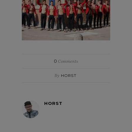
0
Comments
By
HORST
HORST