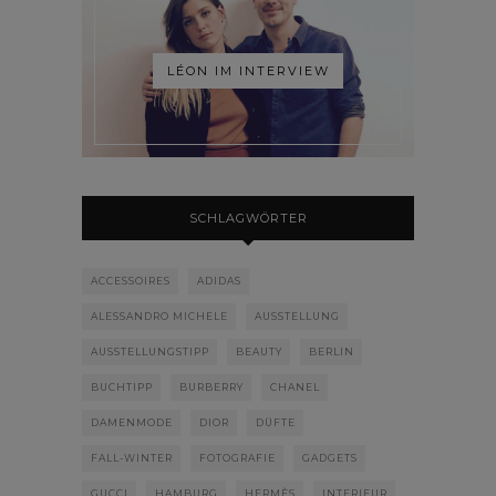
LÉON IM INTERVIEW
SCHLAGWÖRTER
ACCESSOIRES
ADIDAS
ALESSANDRO MICHELE
AUSSTELLUNG
AUSSTELLUNGSTIPP
BEAUTY
BERLIN
BUCHTIPP
BURBERRY
CHANEL
DAMENMODE
DIOR
DÜFTE
FALL-WINTER
FOTOGRAFIE
GADGETS
GUCCI
HAMBURG
HERMÈS
INTERIEUR