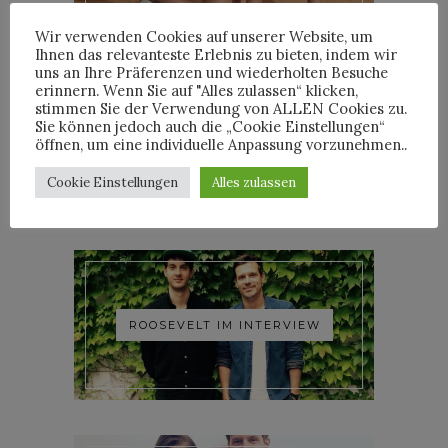
Wir verwenden Cookies auf unserer Website, um
Ihnen das relevanteste Erlebnis zu bieten, indem wir
uns an Ihre Präferenzen und wiederholten Besuche
erinnern. Wenn Sie auf "Alles zulassen“ klicken,
stimmen Sie der Verwendung von ALLEN Cookies zu.
Sie können jedoch auch die „Cookie Einstellungen“
YOANN LEMOINE AKA
öffnen, um eine individuelle Anpassung vorzunehmen..
WOODKID IM INTERVIEW
Cookie Einstellungen
Alles zulassen
ROOSEVELT IM INTERVIEW