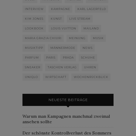
INTERVIEW
KAMPAGNE
KARL LAGERFELD
KIM JONES
KUNST
LIVE STREAM
LOOKBOOK
LOUIS VUITTON
MAILAND
MARIA GRAZIA CHIURI
MEINUNG
MUSIK
MUSIKTIPP
MÄNNERMODE
NEWS
PARFUM
PARIS
PRADA
SCHUHE
SNEAKER
TASCHEN VERLAG
UHREN
UNIQLO
WIRTSCHAFT
WOCHENRÜCKBLICK
NEUESTE BEITRÄGE
Warum man Kampagnen manchmal zweimal
ansehen sollte
Der schönste Kontrollverlust des Sommers