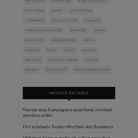
INTERVIEW
KAMPAGNE
KARL LAGERFELD
KIM JONES
KUNST
LIVE STREAM
LOOKBOOK
LOUIS VUITTON
MAILAND
MARIA GRAZIA CHIURI
MEINUNG
MUSIK
MUSIKTIPP
MÄNNERMODE
NEWS
PARFUM
PARIS
PRADA
SCHUHE
SNEAKER
TASCHEN VERLAG
UHREN
UNIQLO
WIRTSCHAFT
WOCHENRÜCKBLICK
NEUESTE BEITRÄGE
Warum man Kampagnen manchmal zweimal
ansehen sollte
Der schönste Kontrollverlust des Sommers
Oldtimer können mehr als schön aussehen