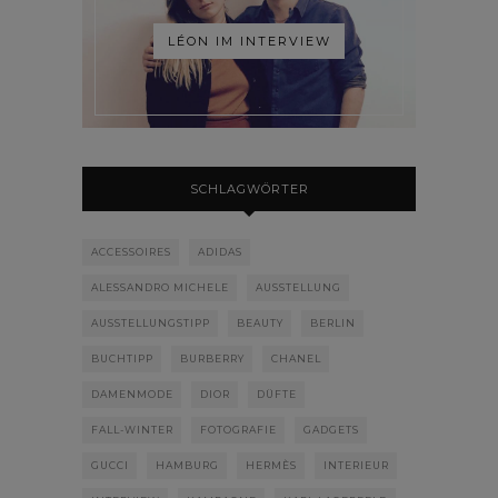
LÉON IM INTERVIEW
SCHLAGWÖRTER
ACCESSOIRES
ADIDAS
ALESSANDRO MICHELE
AUSSTELLUNG
AUSSTELLUNGSTIPP
BEAUTY
BERLIN
BUCHTIPP
BURBERRY
CHANEL
DAMENMODE
DIOR
DÜFTE
FALL-WINTER
FOTOGRAFIE
GADGETS
GUCCI
HAMBURG
HERMÈS
INTERIEUR