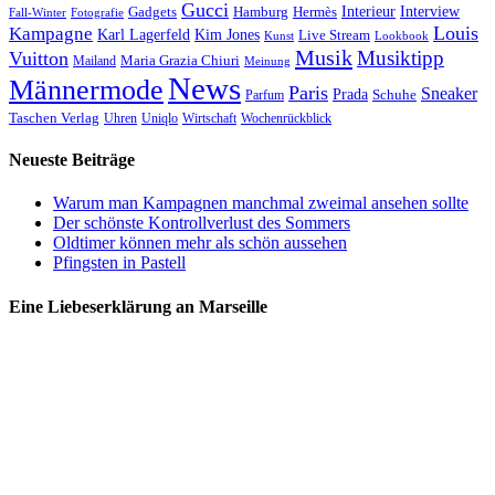
Gucci
Interieur
Hamburg
Hermès
Interview
Gadgets
Fall-Winter
Fotografie
Louis
Kampagne
Karl Lagerfeld
Kim Jones
Live Stream
Kunst
Lookbook
Musik
Musiktipp
Vuitton
Maria Grazia Chiuri
Mailand
Meinung
News
Männermode
Paris
Sneaker
Prada
Schuhe
Parfum
Taschen Verlag
Uhren
Uniqlo
Wirtschaft
Wochenrückblick
Neueste Beiträge
Warum man Kampagnen manchmal zweimal ansehen sollte
Der schönste Kontrollverlust des Sommers
Oldtimer können mehr als schön aussehen
Pfingsten in Pastell
Eine Liebeserklärung an Marseille