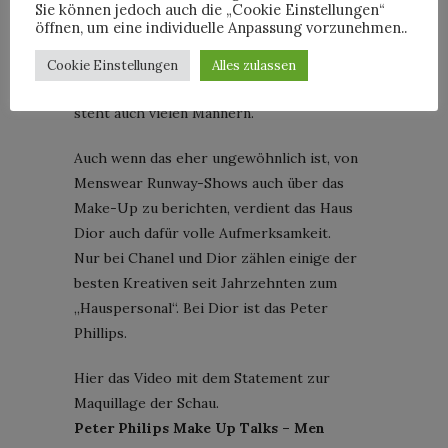
Sie können jedoch auch die „Cookie Einstellungen“
Jubiläum. Der Hutdesigner Stephen Jones
öffnen, um eine individuelle Anpassung vorzunehmen..
ist seit fünfundzwanzig Jahren mit an Bord.
Seine Interpretation des französischen
Cookie Einstellungen
Alles zulassen
Berets rundet die Lokks perfekt ab und
steht auch vielen Männern.
Auch wenn das eher ungewöhnlich ist, von
Menswear Runway-Shows auch über das
Make-Up zu berichten, verdient das Haus
Dior auch dafür volle Aufmerksamkeit.
Nur bei Chanel und Dior zählen einige der
besten Kreativen seit Jahrzehnten zum
„Hauspersonal“. Bei Dior ist das Peter
Phillips.
Hier das Video mit dem Statement zur
Maquillage der Schau.
Peter Philips Make Up Talks – Men