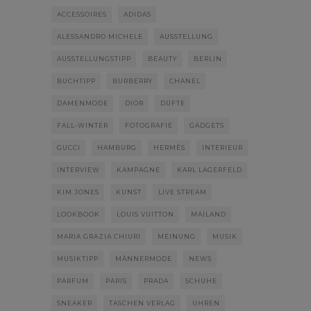
ACCESSOIRES
ADIDAS
ALESSANDRO MICHELE
AUSSTELLUNG
AUSSTELLUNGSTIPP
BEAUTY
BERLIN
BUCHTIPP
BURBERRY
CHANEL
DAMENMODE
DIOR
DÜFTE
FALL-WINTER
FOTOGRAFIE
GADGETS
GUCCI
HAMBURG
HERMÈS
INTERIEUR
INTERVIEW
KAMPAGNE
KARL LAGERFELD
KIM JONES
KUNST
LIVE STREAM
LOOKBOOK
LOUIS VUITTON
MAILAND
MARIA GRAZIA CHIURI
MEINUNG
MUSIK
MUSIKTIPP
MÄNNERMODE
NEWS
PARFUM
PARIS
PRADA
SCHUHE
SNEAKER
TASCHEN VERLAG
UHREN