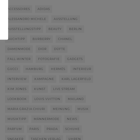
ACCESSOIRES
ADIDAS
ALESSANDRO MICHELE
AUSSTELLUNG
AUSSTELLUNGSTIPP
BEAUTY
BERLIN
BUCHTIPP
BURBERRY
CHANEL
DAMENMODE
DIOR
DÜFTE
FALL-WINTER
FOTOGRAFIE
GADGETS
GUCCI
HAMBURG
HERMÈS
INTERIEUR
INTERVIEW
KAMPAGNE
KARL LAGERFELD
KIM JONES
KUNST
LIVE STREAM
LOOKBOOK
LOUIS VUITTON
MAILAND
MARIA GRAZIA CHIURI
MEINUNG
MUSIK
MUSIKTIPP
MÄNNERMODE
NEWS
PARFUM
PARIS
PRADA
SCHUHE
SNEAKER
TASCHEN VERLAG
UHREN