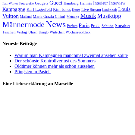
Gucci
Interieur
Hamburg
Hermès
Interview
Gadgets
Fall-Winter
Fotografie
Louis
Kampagne
Karl Lagerfeld
Kim Jones
Live Stream
Kunst
Lookbook
Musik
Musiktipp
Vuitton
Maria Grazia Chiuri
Mailand
Meinung
News
Männermode
Paris
Sneaker
Prada
Schuhe
Parfum
Taschen Verlag
Uhren
Uniqlo
Wirtschaft
Wochenrückblick
Neueste Beiträge
Warum man Kampagnen manchmal zweimal ansehen sollte
Der schönste Kontrollverlust des Sommers
Oldtimer können mehr als schön aussehen
Pfingsten in Pastell
Eine Liebeserklärung an Marseille