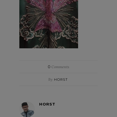
0
Comments
By
HORST
HORST