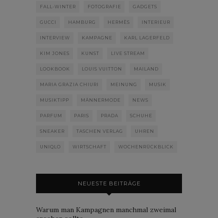
FALL-WINTER
FOTOGRAFIE
GADGETS
GUCCI
HAMBURG
HERMÈS
INTERIEUR
INTERVIEW
KAMPAGNE
KARL LAGERFELD
KIM JONES
KUNST
LIVE STREAM
LOOKBOOK
LOUIS VUITTON
MAILAND
MARIA GRAZIA CHIURI
MEINUNG
MUSIK
MUSIKTIPP
MÄNNERMODE
NEWS
PARFUM
PARIS
PRADA
SCHUHE
SNEAKER
TASCHEN VERLAG
UHREN
UNIQLO
WIRTSCHAFT
WOCHENRÜCKBLICK
NEUESTE BEITRÄGE
Warum man Kampagnen manchmal zweimal