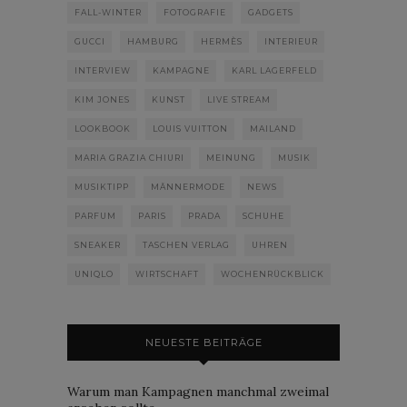
FALL-WINTER
FOTOGRAFIE
GADGETS
GUCCI
HAMBURG
HERMÈS
INTERIEUR
INTERVIEW
KAMPAGNE
KARL LAGERFELD
KIM JONES
KUNST
LIVE STREAM
LOOKBOOK
LOUIS VUITTON
MAILAND
MARIA GRAZIA CHIURI
MEINUNG
MUSIK
MUSIKTIPP
MÄNNERMODE
NEWS
PARFUM
PARIS
PRADA
SCHUHE
SNEAKER
TASCHEN VERLAG
UHREN
UNIQLO
WIRTSCHAFT
WOCHENRÜCKBLICK
NEUESTE BEITRÄGE
Warum man Kampagnen manchmal zweimal