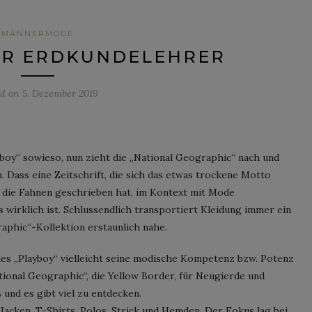
MÄNNERMODE
ER ERDKUNDELEHRER
ed on
5. Dezember 2019
yboy“ sowieso, nun zieht die „National Geographic“ nach und
. Dass eine Zeitschrift, die sich das etwas trockene Motto
uf die Fahnen geschrieben hat, im Kontext mit Mode
s wirklich ist. Schlussendlich transportiert Kleidung immer ein
aphic“-Kollektion erstaunlich nahe.
es „Playboy“ vielleicht seine modische Kompetenz bzw. Potenz
ional Geographic“, die Yellow Border, für Neugierde und
 und es gibt viel zu entdecken.
Jacken, T-Shirts, Polos, Strick und Hemden. Der Fokus lag bei