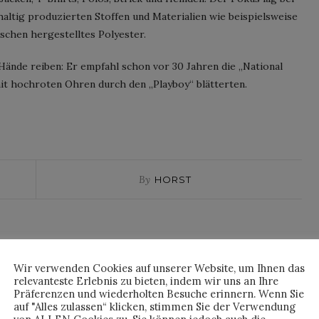
altig produzierten Stoffen und Materialien wie beispielsweise
schen hergestelltes Polyester.
Hände reiben: Er empfahl schon vor 30 Jahren die „National
t hochroten Ohren durch den „Playboy“ blätterten.
By
HORST
Wir verwenden Cookies auf unserer Website, um Ihnen das
relevanteste Erlebnis zu bieten, indem wir uns an Ihre
Präferenzen und wiederholten Besuche erinnern. Wenn Sie
auf "Alles zulassen“ klicken, stimmen Sie der Verwendung