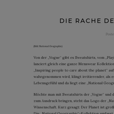
DIE RACHE D
Post
(Bild: National Geographic)
Von der „Vogue“ gibt es Sweatshirts, vom „Pla
lanciert gleich eine ganze Menswear Kollektion
„Inspiring people to care about the planet“ a
wahrgenommen wird, klingt irritierender, als e
Lebensgefühl und da liegt eine „National Geogr
Möchte man mit Sweatshirts der „Vogue“ und d
zum Ausdruck bringen, steht das Logo der „Nat
Wissenschaft. Kurz gesagt: Der Planet ist groß
Die „National Geographic“-Kollektion umfasst 