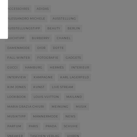
ACCESSOIRES
ADIDAS
ALESSANDRO MICHELE
AUSSTELLUNG
AUSSTELLUNGSTIPP
BEAUTY
BERLIN
BUCHTIPP
BURBERRY
CHANEL
DAMENMODE
DIOR
DÜFTE
FALL-WINTER
FOTOGRAFIE
GADGETS
GUCCI
HAMBURG
HERMÈS
INTERIEUR
INTERVIEW
KAMPAGNE
KARL LAGERFELD
KIM JONES
KUNST
LIVE STREAM
LOOKBOOK
LOUIS VUITTON
MAILAND
MARIA GRAZIA CHIURI
MEINUNG
MUSIK
MUSIKTIPP
MÄNNERMODE
NEWS
PARFUM
PARIS
PRADA
SCHUHE
SNEAKER
TASCHEN VERLAG
UHREN