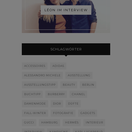
LÉON IM INTERVIEW
SCHLAGWÖRTER
ACCESSOIRES
ADIDAS
ALESSANDRO MICHELE
AUSSTELLUNG
AUSSTELLUNGSTIPP
BEAUTY
BERLIN
BUCHTIPP
BURBERRY
CHANEL
DAMENMODE
DIOR
DÜFTE
FALL-WINTER
FOTOGRAFIE
GADGETS
GUCCI
HAMBURG
HERMÈS
INTERIEUR
INTERVIEW
KAMPAGNE
KARL LAGERFELD