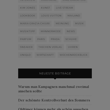
KIM JONES
KUNST
LIVE STREAM
LOOKBOOK
LOUIS VUITTON
MAILAND
MARIA GRAZIA CHIURI
MEINUNG
MUSIK
MUSIKTIPP
MÄNNERMODE
NEWS
PARFUM
PARIS
PRADA
SCHUHE
SNEAKER
TASCHEN VERLAG
UHREN
UNIQLO
WIRTSCHAFT
WOCHENRÜCKBLICK
NEUESTE BEITRÄGE
Warum man Kampagnen manchmal zweimal
ansehen sollte
Der schönste Kontrollverlust des Sommers
Oldtimer können mehr als schön aussehen