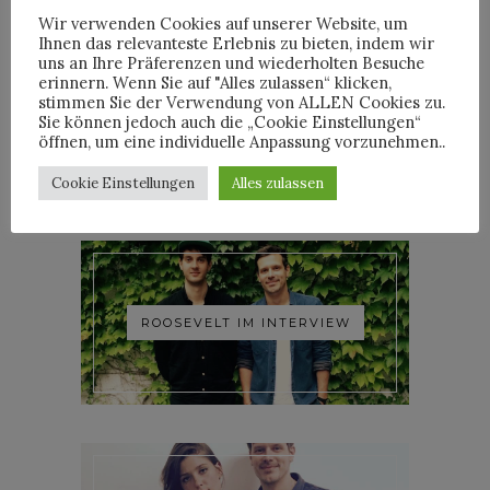
Wir verwenden Cookies auf unserer Website, um
Ihnen das relevanteste Erlebnis zu bieten, indem wir
uns an Ihre Präferenzen und wiederholten Besuche
erinnern. Wenn Sie auf "Alles zulassen“ klicken,
stimmen Sie der Verwendung von ALLEN Cookies zu.
YOANN LEMOINE AKA
Sie können jedoch auch die „Cookie Einstellungen“
WOODKID IM INTERVIEW
öffnen, um eine individuelle Anpassung vorzunehmen..
Cookie Einstellungen
Alles zulassen
ROOSEVELT IM INTERVIEW