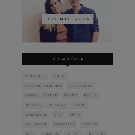
LÉON IM INTERVIEW
SCHLAGWÖRTER
ACCESSOIRES
ADIDAS
ALESSANDRO MICHELE
AUSSTELLUNG
AUSSTELLUNGSTIPP
BEAUTY
BERLIN
BUCHTIPP
BURBERRY
CHANEL
DAMENMODE
DIOR
DÜFTE
FALL-WINTER
FOTOGRAFIE
GADGETS
GUCCI
HAMBURG
HERMÈS
INTERIEUR