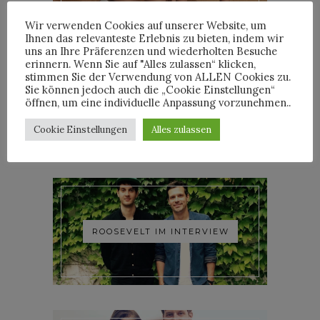
Wir verwenden Cookies auf unserer Website, um
Ihnen das relevanteste Erlebnis zu bieten, indem wir
uns an Ihre Präferenzen und wiederholten Besuche
erinnern. Wenn Sie auf "Alles zulassen“ klicken,
stimmen Sie der Verwendung von ALLEN Cookies zu.
Sie können jedoch auch die „Cookie Einstellungen“
YOANN LEMOINE AKA
öffnen, um eine individuelle Anpassung vorzunehmen..
WOODKID IM INTERVIEW
Cookie Einstellungen
Alles zulassen
ROOSEVELT IM INTERVIEW