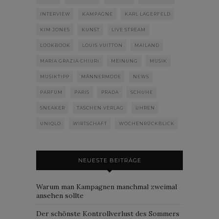
INTERVIEW
KAMPAGNE
KARL LAGERFELD
KIM JONES
KUNST
LIVE STREAM
LOOKBOOK
LOUIS VUITTON
MAILAND
MARIA GRAZIA CHIURI
MEINUNG
MUSIK
MUSIKTIPP
MÄNNERMODE
NEWS
PARFUM
PARIS
PRADA
SCHUHE
SNEAKER
TASCHEN VERLAG
UHREN
UNIQLO
WIRTSCHAFT
WOCHENRÜCKBLICK
NEUESTE BEITRÄGE
Warum man Kampagnen manchmal zweimal
ansehen sollte
Der schönste Kontrollverlust des Sommers