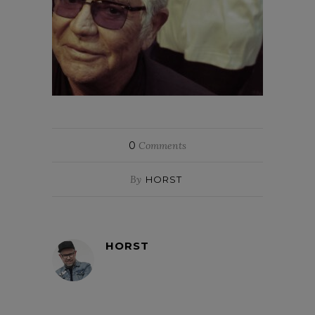
0
Comments
By
HORST
HORST