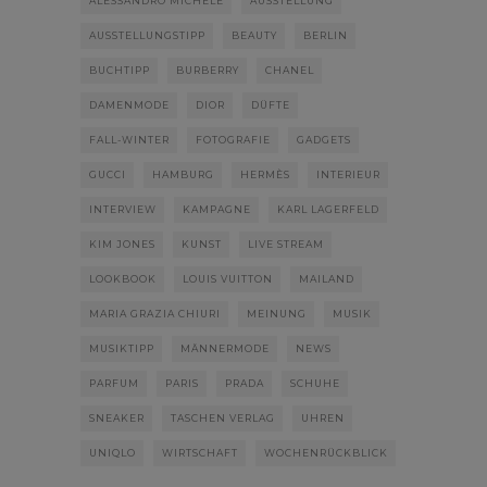
ALESSANDRO MICHELE
AUSSTELLUNG
AUSSTELLUNGSTIPP
BEAUTY
BERLIN
BUCHTIPP
BURBERRY
CHANEL
DAMENMODE
DIOR
DÜFTE
FALL-WINTER
FOTOGRAFIE
GADGETS
GUCCI
HAMBURG
HERMÈS
INTERIEUR
INTERVIEW
KAMPAGNE
KARL LAGERFELD
KIM JONES
KUNST
LIVE STREAM
LOOKBOOK
LOUIS VUITTON
MAILAND
MARIA GRAZIA CHIURI
MEINUNG
MUSIK
MUSIKTIPP
MÄNNERMODE
NEWS
PARFUM
PARIS
PRADA
SCHUHE
SNEAKER
TASCHEN VERLAG
UHREN
UNIQLO
WIRTSCHAFT
WOCHENRÜCKBLICK