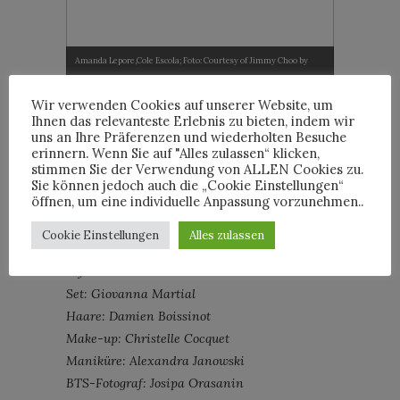
Chloë Sevigny,
my Choo by
Amanda Lepore,Cole Escola; Foto: Courtesy of Jimmy Choo by
Smith; Foto: C
Matteo Prandoni/BFA.com
Prandoni/BFA
Wir verwenden Cookies auf unserer Website, um
Ihnen das relevanteste Erlebnis zu bieten, indem wir
uns an Ihre Präferenzen und wiederholten Besuche
Doch zurück zur Kampagne und weil die
erinnern. Wenn Sie auf "Alles zulassen“ klicken,
Frage immer wieder aufkommt – hier die
stimmen Sie der Verwendung von ALLEN Cookies zu.
Credits:
Sie können jedoch auch die „Cookie Einstellungen“
öffnen, um eine individuelle Anpassung vorzunehmen..
Model: Chloë Sevigny
Kreative Leitung: Ezra Petronio & Lana
Cookie Einstellungen
Alles zulassen
Petrusevych Kamera: Julien Andreetti
Stylist: Jane How
Set: Giovanna Martial
Haare: Damien Boissinot
Make-up: Christelle Cocquet
Maniküre: Alexandra Janowski
BTS-Fotograf: Josipa Orasanin