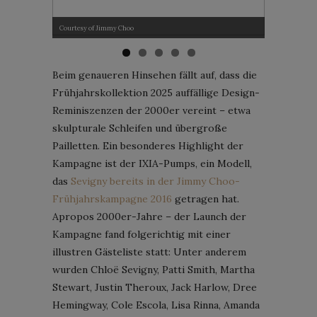
Courtesy of Jimmy Choo
Courtesy of J
Beim genaueren Hinsehen fällt auf, dass die
Frühjahrskollektion 2025 auffällige Design-
Reminiszenzen der 2000er vereint – etwa
skulpturale Schleifen und übergroße
Pailletten. Ein besonderes Highlight der
Kampagne ist der IXIA-Pumps, ein Modell,
das
Sevigny bereits in der Jimmy Choo-
Frühjahrskampagne 2016
getragen hat.
Apropos 2000er-Jahre – der Launch der
Kampagne fand folgerichtig mit einer
illustren Gästeliste statt: Unter anderem
wurden Chloë Sevigny, Patti Smith, Martha
Stewart, Justin Theroux, Jack Harlow, Dree
Hemingway, Cole Escola, Lisa Rinna, Amanda