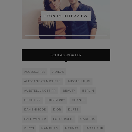
LÉON IM INTERVIEW
SCHLAGWÖRTER
ACCESSOIRES
ADIDAS
ALESSANDRO MICHELE
AUSSTELLUNG
AUSSTELLUNGSTIPP
BEAUTY
BERLIN
BUCHTIPP
BURBERRY
CHANEL
DAMENMODE
DIOR
DÜFTE
FALL-WINTER
FOTOGRAFIE
GADGETS
GUCCI
HAMBURG
HERMÈS
INTERIEUR