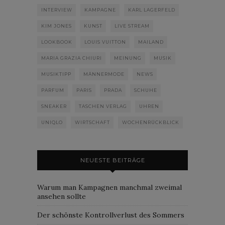
INTERVIEW
KAMPAGNE
KARL LAGERFELD
KIM JONES
KUNST
LIVE STREAM
LOOKBOOK
LOUIS VUITTON
MAILAND
MARIA GRAZIA CHIURI
MEINUNG
MUSIK
MUSIKTIPP
MÄNNERMODE
NEWS
PARFUM
PARIS
PRADA
SCHUHE
SNEAKER
TASCHEN VERLAG
UHREN
UNIQLO
WIRTSCHAFT
WOCHENRÜCKBLICK
NEUESTE BEITRÄGE
Warum man Kampagnen manchmal zweimal
ansehen sollte
Der schönste Kontrollverlust des Sommers