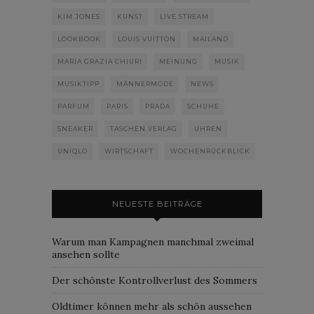
KIM JONES
KUNST
LIVE STREAM
LOOKBOOK
LOUIS VUITTON
MAILAND
MARIA GRAZIA CHIURI
MEINUNG
MUSIK
MUSIKTIPP
MÄNNERMODE
NEWS
PARFUM
PARIS
PRADA
SCHUHE
SNEAKER
TASCHEN VERLAG
UHREN
UNIQLO
WIRTSCHAFT
WOCHENRÜCKBLICK
NEUESTE BEITRÄGE
Warum man Kampagnen manchmal zweimal
ansehen sollte
Der schönste Kontrollverlust des Sommers
Oldtimer können mehr als schön aussehen