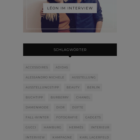
LÉON IM INTERVIEW
SCHLAGWÖRTER
ACCESSOIRES
ADIDAS
ALESSANDRO MICHELE
AUSSTELLUNG
AUSSTELLUNGSTIPP
BEAUTY
BERLIN
BUCHTIPP
BURBERRY
CHANEL
DAMENMODE
DIOR
DÜFTE
FALL-WINTER
FOTOGRAFIE
GADGETS
GUCCI
HAMBURG
HERMÈS
INTERIEUR
INTERVIEW
KAMPAGNE
KARL LAGERFELD