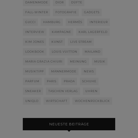
DAMENMODE
DIOR
DÜFTE
FALL-WINTER
FOTOGRAFIE
GADGETS
GUCCI
HAMBURG
HERMÈS
INTERIEUR
INTERVIEW
KAMPAGNE
KARL LAGERFELD
KIM JONES
KUNST
LIVE STREAM
LOOKBOOK
LOUIS VUITTON
MAILAND
MARIA GRAZIA CHIURI
MEINUNG
MUSIK
MUSIKTIPP
MÄNNERMODE
NEWS
PARFUM
PARIS
PRADA
SCHUHE
SNEAKER
TASCHEN VERLAG
UHREN
UNIQLO
WIRTSCHAFT
WOCHENRÜCKBLICK
NEUESTE BEITRÄGE