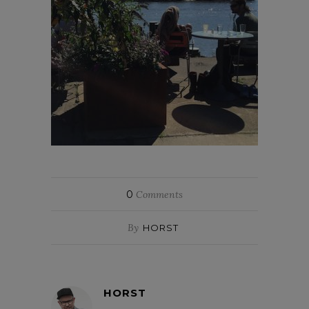
0
Comments
By
HORST
HORST