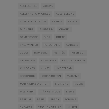
ACCESSOIRES
ADIDAS
ALESSANDRO MICHELE
AUSSTELLUNG
AUSSTELLUNGSTIPP
BEAUTY
BERLIN
BUCHTIPP
BURBERRY
CHANEL
DAMENMODE
DIOR
DÜFTE
FALL-WINTER
FOTOGRAFIE
GADGETS
GUCCI
HAMBURG
HERMÈS
INTERIEUR
INTERVIEW
KAMPAGNE
KARL LAGERFELD
KIM JONES
KUNST
LIVE STREAM
LOOKBOOK
LOUIS VUITTON
MAILAND
MARIA GRAZIA CHIURI
MEINUNG
MUSIK
MUSIKTIPP
MÄNNERMODE
NEWS
PARFUM
PARIS
PRADA
SCHUHE
SNEAKER
TASCHEN VERLAG
UHREN