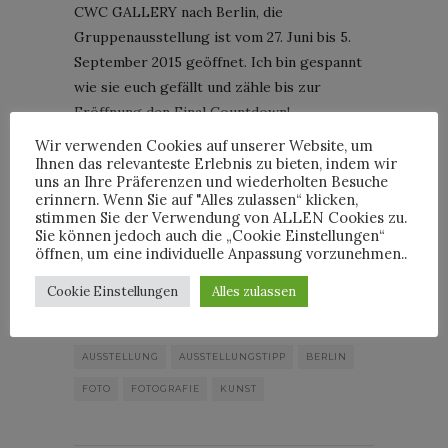
CWC GALLERY nach Berlin, die
Gruppenausstellung ist vom 27. Juni bis 5.
September 2015 geöffnet. Ich bin gespannt
wie sie euch gefällt und zähle bis zur
Eröffnung den Final Countdown!
Wir verwenden Cookies auf unserer Website, um
»Breaking the Boundaries«
Ihnen das relevanteste Erlebnis zu bieten, indem wir
uns an Ihre Präferenzen und wiederholten Besuche
Gruppenausstellung vom 27. Juni bis 5.
erinnern. Wenn Sie auf "Alles zulassen“ klicken,
September 2015
stimmen Sie der Verwendung von ALLEN Cookies zu.
CWC GALLERY · Auguststraße 11–13 · 10117
Sie können jedoch auch die „Cookie Einstellungen“
öffnen, um eine individuelle Anpassung vorzunehmen..
Berlin
Öffnungszeiten: Dienstag – Samstag · 11–19
Cookie Einstellungen
Alles zulassen
Uhr
AUSSTELLUNG
AUSSTELLUNGSTIPP
BERLIN
FOTO
FOTOGRAFIE
KUNST