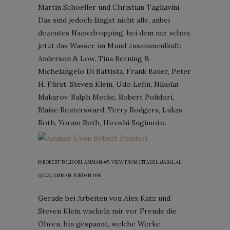
Martin Schoeller und Christian Tagliavini.
Das sind jedoch längst nicht alle, anbei
dezentes Namedropping, bei dem mir schon
jetzt das Wasser im Mund zusammenläuft:
Anderson & Low, Tina Berning &
Michelangelo Di Battista, Frank Bauer, Peter
H. Fürst, Steven Klein, Udo Lefin, Nikolai
Makarov, Ralph Mecke, Robert Polidori,
Blaise Reutersward, Terry Rodgers, Lukas
Roth, Yoram Roth, Hiroshi Sugimoto.
© ROBERT POLIDORI, AMMAN #5, VIEW FROM CITADEL, (JABAL AL
QAL’A), AMMAN, JORDAN 1996
Gerade bei Arbeiten von Alex Katz und
Steven Klein wackeln mir vor Freude die
Ohren, bin gespannt, welche Werke