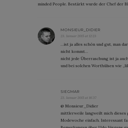
minded People. Bestärkt wurde der Chef der B
MONSIEUR_DIDIER
23. Januar 2015 at 12:23
…ist ja alles schön und gut, man d
nicht kommt…
nicht jede Überraschung ist ja a
und bei solchen Worthülsen wie „li
SIEGMAR
23. Januar 2015 at 16:37
@ Monsieur_Didier
mittlerweile langweilt mich diese
Modewoche einfach. Interessant fan
Bemerkungen über Udo Jürgens gema