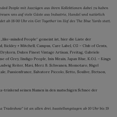
inded People mit Auszügen aus ihren Kollektionen dabei zu haben
reuen uns auf viele Gäste aus Industrie, Handel und natürlich
det ab 18:00 Uhr ein Get Together im Hof des The Blue Yards statt.
 „like-minded People“ gemeint ist, hier die Liste der
 Bickley + Mitchell, Campus, Care Label, CG – Club of Gents,
Drykorn, Dukes Finest Vintage Artisan, Freitag, Gabriele
se of Grey, Iindigo People, Inis Meain, Japan Blue, K.O.I. – Kings
udwig Reiter, Mavi, Merz B. Schwanen, Momotaro, Nigel
le, Passionfrance, Salvatore Piccolo, Setto, Soulive, Stetson,
odka-trinkend seinen Namen in den matschigen Schnee der
 Tradeshow“ ist an allen drei Ausstellungstagen ab 10 Uhr bis 19