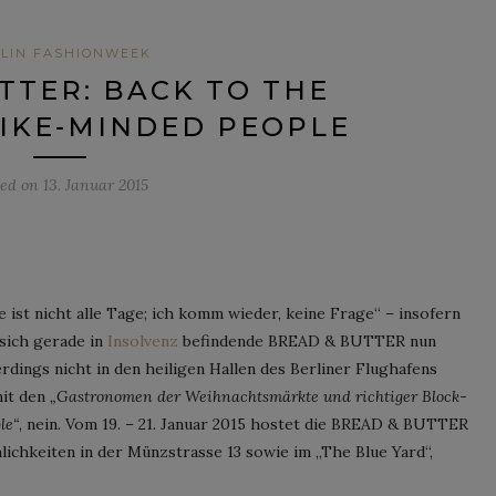
LIN FASHIONWEEK
TTER: BACK TO THE
LIKE-MINDED PEOPLE
ted on
13. Januar 2015
e ist nicht alle Tage; ich komm wieder, keine Frage“ – insofern
sich gerade in
Insolvenz
befindende BREAD & BUTTER nun
erdings nicht in den heiligen Hallen des Berliner Flughafens
mit den
„Gastronomen der Weihnachtsmärkte und richtiger Block-
le“
, nein. Vom 19. – 21. Januar 2015 hostet die BREAD & BUTTER
ichkeiten in der Münzstrasse 13 sowie im „The Blue Yard“,