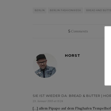
BERLIN
BERLIN FASHIONWEEK
BREAD AND BUTT
5
Comments
HORST
SIE IST WIEDER DA: BREAD & BUTTER | H
23. Januar 2015 at 11:24
[…] allem Pipapo auf dem Flughafen Tempelhof a