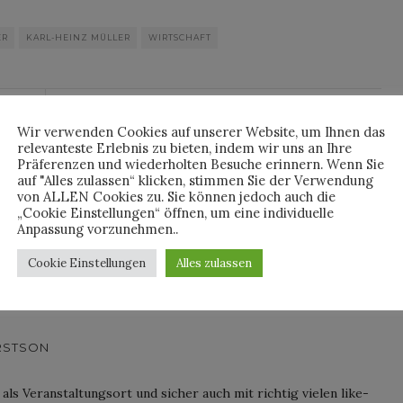
ER
KARL-HEINZ MÜLLER
WIRTSCHAFT
By
HORST
Wir verwenden Cookies auf unserer Website, um Ihnen das
relevanteste Erlebnis zu bieten, indem wir uns an Ihre
Präferenzen und wiederholten Besuche erinnern. Wenn Sie
auf "Alles zulassen“ klicken, stimmen Sie der Verwendung
von ALLEN Cookies zu. Sie können jedoch auch die
„Cookie Einstellungen“ öffnen, um eine individuelle
Anpassung vorzunehmen..
Cookie Einstellungen
Alles zulassen
ORSTSON
ls Veranstaltungsort und sicher auch mit richtig vielen like-