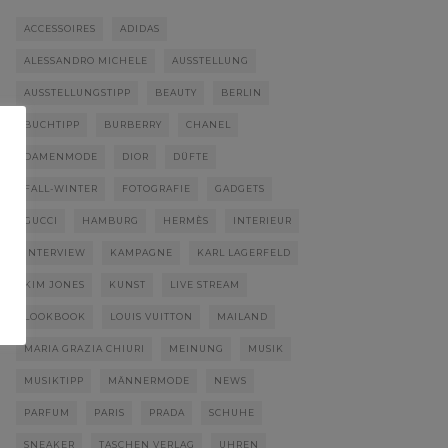
ACCESSOIRES
ADIDAS
ALESSANDRO MICHELE
AUSSTELLUNG
AUSSTELLUNGSTIPP
BEAUTY
BERLIN
BUCHTIPP
BURBERRY
CHANEL
DAMENMODE
DIOR
DÜFTE
FALL-WINTER
FOTOGRAFIE
GADGETS
GUCCI
HAMBURG
HERMÈS
INTERIEUR
INTERVIEW
KAMPAGNE
KARL LAGERFELD
KIM JONES
KUNST
LIVE STREAM
LOOKBOOK
LOUIS VUITTON
MAILAND
MARIA GRAZIA CHIURI
MEINUNG
MUSIK
MUSIKTIPP
MÄNNERMODE
NEWS
PARFUM
PARIS
PRADA
SCHUHE
SNEAKER
TASCHEN VERLAG
UHREN