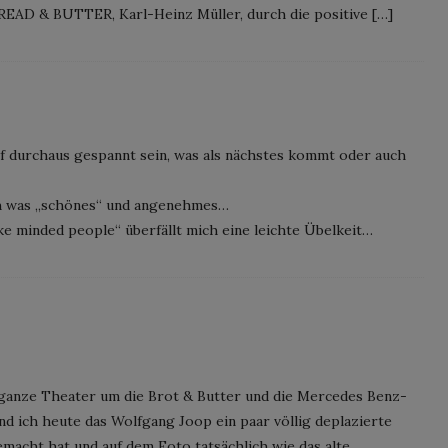
READ & BUTTER, Karl-Heinz Müller, durch die positive […]
arf durchaus gespannt sein, was als nächstes kommt oder auch
uch was „schönes“ und angenehmes…
ke minded people“ überfällt mich eine leichte Übelkeit…
s ganze Theater um die Brot & Butter und die Mercedes Benz-
d ich heute das Wolfgang Joop ein paar völlig deplazierte
cht hat und auf dem Foto tatsächlich wie das alte