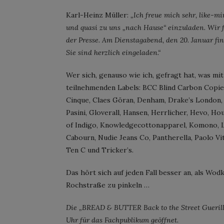
Karl-Heinz Müller:
„Ich freue mich sehr, like-m
und quasi zu uns „nach Hause“ einzuladen. Wir f
der Presse. Am Dienstagabend, den 20. Januar fin
Sie sind herzlich eingeladen.“
Wer sich, genauso wie ich, gefragt hat, was mit
teilnehmenden Labels: BCC Blind Carbon Copied,
Cinque, Claes Göran, Denham, Drake’s London, 
Pasini, Gloverall, Hansen, Herrlicher, Hevo, Hou
of Indigo, Knowledgecottonapparel, Komono, L
Cabourn, Nudie Jeans Co, Pantherella, Paolo Vita
Ten C und Tricker’s.
Das hört sich auf jeden Fall besser an, als W
Rochstraße zu pinkeln …
Die „BREAD & BUTTER Back to the Street Guerilla
Uhr für das Fachpublikum geöffnet.