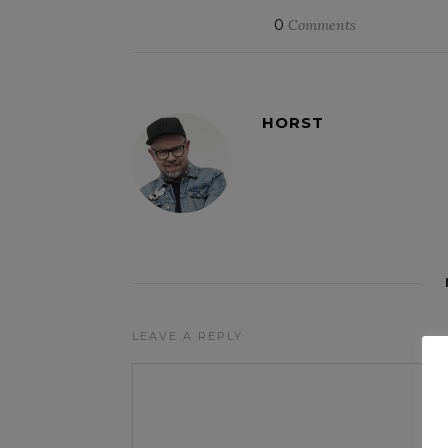
0
Comments
HORST
LEAVE A REPLY