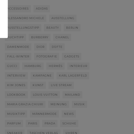
ACCESSOIRES
ADIDAS
ALESSANDRO MICHELE
AUSSTELLUNG
AUSSTELLUNGSTIPP
BEAUTY
BERLIN
BUCHTIPP
BURBERRY
CHANEL
DAMENMODE
DIOR
DÜFTE
FALL-WINTER
FOTOGRAFIE
GADGETS
GUCCI
HAMBURG
HERMÈS
INTERIEUR
INTERVIEW
KAMPAGNE
KARL LAGERFELD
KIM JONES
KUNST
LIVE STREAM
LOOKBOOK
LOUIS VUITTON
MAILAND
MARIA GRAZIA CHIURI
MEINUNG
MUSIK
MUSIKTIPP
MÄNNERMODE
NEWS
PARFUM
PARIS
PRADA
SCHUHE
SNEAKER
TASCHEN VERLAG
UHREN