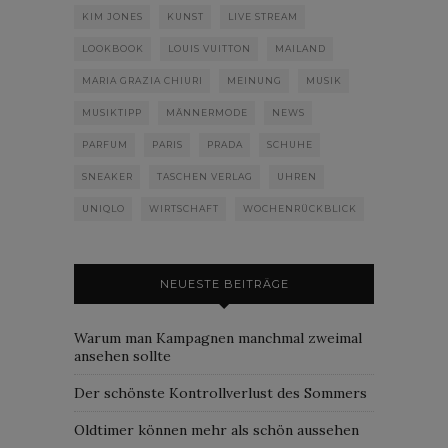
KIM JONES
KUNST
LIVE STREAM
LOOKBOOK
LOUIS VUITTON
MAILAND
MARIA GRAZIA CHIURI
MEINUNG
MUSIK
MUSIKTIPP
MÄNNERMODE
NEWS
PARFUM
PARIS
PRADA
SCHUHE
SNEAKER
TASCHEN VERLAG
UHREN
UNIQLO
WIRTSCHAFT
WOCHENRÜCKBLICK
NEUESTE BEITRÄGE
Warum man Kampagnen manchmal zweimal
ansehen sollte
Der schönste Kontrollverlust des Sommers
Oldtimer können mehr als schön aussehen