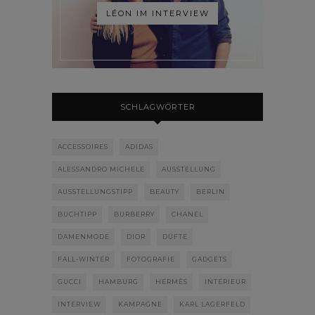
LÉON IM INTERVIEW
SCHLAGWÖRTER
ACCESSOIRES
ADIDAS
ALESSANDRO MICHELE
AUSSTELLUNG
AUSSTELLUNGSTIPP
BEAUTY
BERLIN
BUCHTIPP
BURBERRY
CHANEL
DAMENMODE
DIOR
DÜFTE
FALL-WINTER
FOTOGRAFIE
GADGETS
GUCCI
HAMBURG
HERMÈS
INTERIEUR
INTERVIEW
KAMPAGNE
KARL LAGERFELD