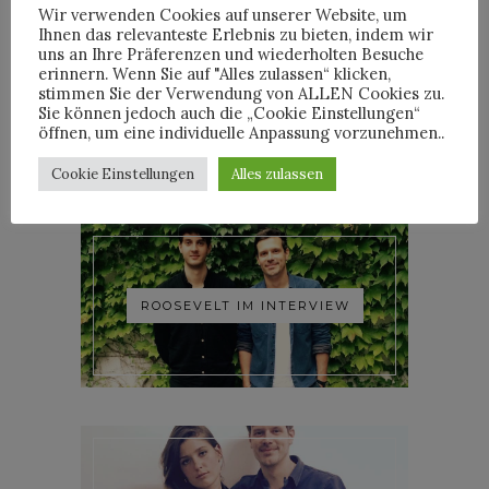
Wir verwenden Cookies auf unserer Website, um
Ihnen das relevanteste Erlebnis zu bieten, indem wir
uns an Ihre Präferenzen und wiederholten Besuche
erinnern. Wenn Sie auf "Alles zulassen“ klicken,
stimmen Sie der Verwendung von ALLEN Cookies zu.
YOANN LEMOINE AKA
Sie können jedoch auch die „Cookie Einstellungen“
WOODKID IM INTERVIEW
öffnen, um eine individuelle Anpassung vorzunehmen..
Cookie Einstellungen
Alles zulassen
ROOSEVELT IM INTERVIEW