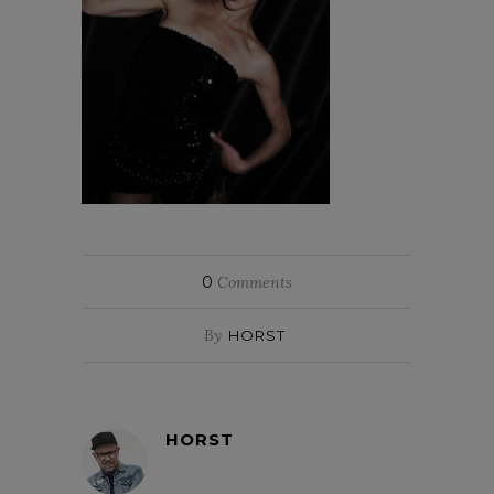
0
Comments
By
HORST
HORST