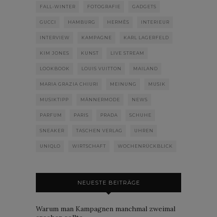
FALL-WINTER
FOTOGRAFIE
GADGETS
GUCCI
HAMBURG
HERMÈS
INTERIEUR
INTERVIEW
KAMPAGNE
KARL LAGERFELD
KIM JONES
KUNST
LIVE STREAM
LOOKBOOK
LOUIS VUITTON
MAILAND
MARIA GRAZIA CHIURI
MEINUNG
MUSIK
MUSIKTIPP
MÄNNERMODE
NEWS
PARFUM
PARIS
PRADA
SCHUHE
SNEAKER
TASCHEN VERLAG
UHREN
UNIQLO
WIRTSCHAFT
WOCHENRÜCKBLICK
NEUESTE BEITRÄGE
Warum man Kampagnen manchmal zweimal