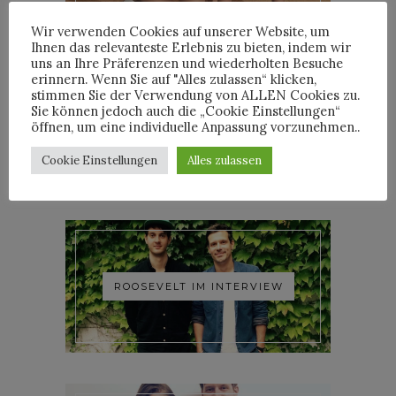
Wir verwenden Cookies auf unserer Website, um
Ihnen das relevanteste Erlebnis zu bieten, indem wir
uns an Ihre Präferenzen und wiederholten Besuche
erinnern. Wenn Sie auf "Alles zulassen“ klicken,
stimmen Sie der Verwendung von ALLEN Cookies zu.
Sie können jedoch auch die „Cookie Einstellungen“
YOANN LEMOINE AKA
öffnen, um eine individuelle Anpassung vorzunehmen..
WOODKID IM INTERVIEW
Cookie Einstellungen
Alles zulassen
ROOSEVELT IM INTERVIEW