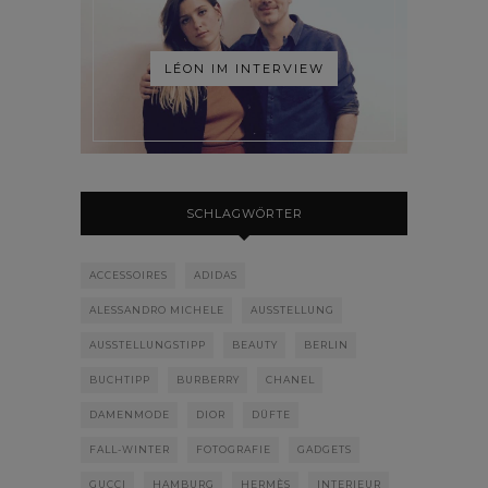
LÉON IM INTERVIEW
SCHLAGWÖRTER
ACCESSOIRES
ADIDAS
ALESSANDRO MICHELE
AUSSTELLUNG
AUSSTELLUNGSTIPP
BEAUTY
BERLIN
BUCHTIPP
BURBERRY
CHANEL
DAMENMODE
DIOR
DÜFTE
FALL-WINTER
FOTOGRAFIE
GADGETS
GUCCI
HAMBURG
HERMÈS
INTERIEUR