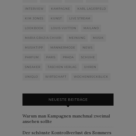
INTERVIEW
KAMPAGNE
KARL LAGERFELD
KIM JONES
KUNST
LIVE STREAM
LOOKBOOK
LOUIS VUITTON
MAILAND
MARIA GRAZIA CHIURI
MEINUNG
MUSIK
MUSIKTIPP
MÄNNERMODE
NEWS
PARFUM
PARIS
PRADA
SCHUHE
SNEAKER
TASCHEN VERLAG
UHREN
UNIQLO
WIRTSCHAFT
WOCHENRÜCKBLICK
NEUESTE BEITRÄGE
Warum man Kampagnen manchmal zweimal
ansehen sollte
Der schönste Kontrollverlust des Sommers