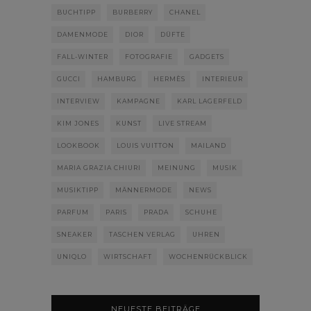
BUCHTIPP
BURBERRY
CHANEL
DAMENMODE
DIOR
DÜFTE
FALL-WINTER
FOTOGRAFIE
GADGETS
GUCCI
HAMBURG
HERMÈS
INTERIEUR
INTERVIEW
KAMPAGNE
KARL LAGERFELD
KIM JONES
KUNST
LIVE STREAM
LOOKBOOK
LOUIS VUITTON
MAILAND
MARIA GRAZIA CHIURI
MEINUNG
MUSIK
MUSIKTIPP
MÄNNERMODE
NEWS
PARFUM
PARIS
PRADA
SCHUHE
SNEAKER
TASCHEN VERLAG
UHREN
UNIQLO
WIRTSCHAFT
WOCHENRÜCKBLICK
NEUESTE BEITRÄGE