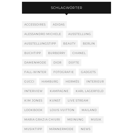
SCHLAGWÖRTER
ACCESSOIRES
ADIDAS
ALESSANDRO MICHELE
AUSSTELLUNG
AUSSTELLUNGSTIPP
BEAUTY
BERLIN
BUCHTIPP
BURBERRY
CHANEL
DAMENMODE
DIOR
DÜFTE
FALL-WINTER
FOTOGRAFIE
GADGETS
GUCCI
HAMBURG
HERMÈS
INTERIEUR
INTERVIEW
KAMPAGNE
KARL LAGERFELD
KIM JONES
KUNST
LIVE STREAM
LOOKBOOK
LOUIS VUITTON
MAILAND
MARIA GRAZIA CHIURI
MEINUNG
MUSIK
MUSIKTIPP
MÄNNERMODE
NEWS