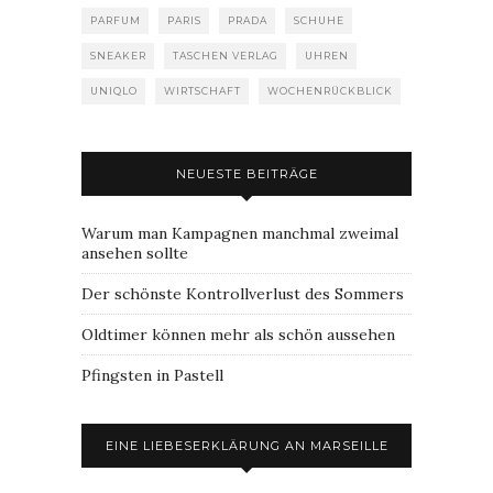
PARFUM
PARIS
PRADA
SCHUHE
SNEAKER
TASCHEN VERLAG
UHREN
UNIQLO
WIRTSCHAFT
WOCHENRÜCKBLICK
NEUESTE BEITRÄGE
Warum man Kampagnen manchmal zweimal
ansehen sollte
Der schönste Kontrollverlust des Sommers
Oldtimer können mehr als schön aussehen
Pfingsten in Pastell
EINE LIEBESERKLÄRUNG AN MARSEILLE