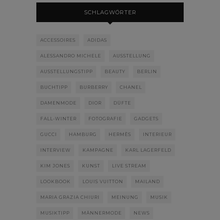
SCHLAGWÖRTER
ACCESSOIRES
ADIDAS
ALESSANDRO MICHELE
AUSSTELLUNG
AUSSTELLUNGSTIPP
BEAUTY
BERLIN
BUCHTIPP
BURBERRY
CHANEL
DAMENMODE
DIOR
DÜFTE
FALL-WINTER
FOTOGRAFIE
GADGETS
GUCCI
HAMBURG
HERMÈS
INTERIEUR
INTERVIEW
KAMPAGNE
KARL LAGERFELD
KIM JONES
KUNST
LIVE STREAM
LOOKBOOK
LOUIS VUITTON
MAILAND
MARIA GRAZIA CHIURI
MEINUNG
MUSIK
MUSIKTIPP
MÄNNERMODE
NEWS