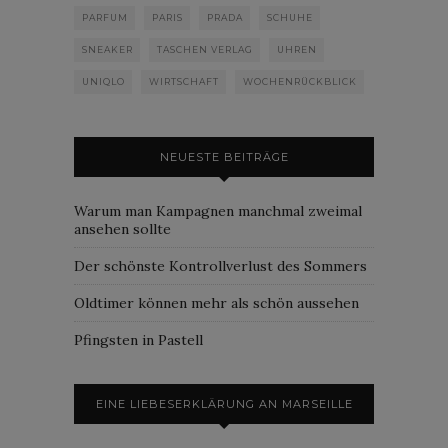
PARFUM
PARIS
PRADA
SCHUHE
SNEAKER
TASCHEN VERLAG
UHREN
UNIQLO
WIRTSCHAFT
WOCHENRÜCKBLICK
NEUESTE BEITRÄGE
Warum man Kampagnen manchmal zweimal
ansehen sollte
Der schönste Kontrollverlust des Sommers
Oldtimer können mehr als schön aussehen
Pfingsten in Pastell
EINE LIEBESERKLÄRUNG AN MARSEILLE