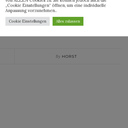
von ALLEN Cookies zu. Sie können jedoch auch die
ich zurecht zuversichtlich.
„Cookie Einstellungen“ öffnen, um eine individuelle
Anpassung vorzunehmen..
11. Mai 2023 erhältlich.
Cookie Einstellungen
Alles zulassen
KIND
By
HORST