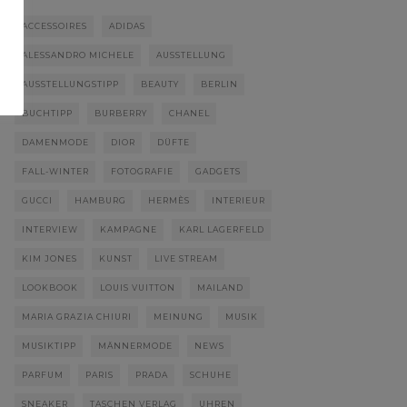
ACCESSOIRES
ADIDAS
ALESSANDRO MICHELE
AUSSTELLUNG
AUSSTELLUNGSTIPP
BEAUTY
BERLIN
BUCHTIPP
BURBERRY
CHANEL
DAMENMODE
DIOR
DÜFTE
FALL-WINTER
FOTOGRAFIE
GADGETS
GUCCI
HAMBURG
HERMÈS
INTERIEUR
INTERVIEW
KAMPAGNE
KARL LAGERFELD
KIM JONES
KUNST
LIVE STREAM
LOOKBOOK
LOUIS VUITTON
MAILAND
MARIA GRAZIA CHIURI
MEINUNG
MUSIK
MUSIKTIPP
MÄNNERMODE
NEWS
PARFUM
PARIS
PRADA
SCHUHE
SNEAKER
TASCHEN VERLAG
UHREN