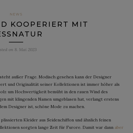
NEWS
D KOOPERIERT MIT
ESSNATUR
sted on
8. Mai 2023
steht außer Frage. Modisch gesehen kann der Designer
rt und Originalität seiner Kollektionen ist immer höher als
tolz um Hochwertigkeit bemüht in den rauen Wind des
egen mit klingenden Namen umgeblasen hat, verlangt erstens
 dem Designer ist, schöne Mode zu machen.
lissierten Kleider aus Seidenchiffon und ähnlich feinen
lektionen sorgten lange Zeit für Furore. Damit war dann
aber