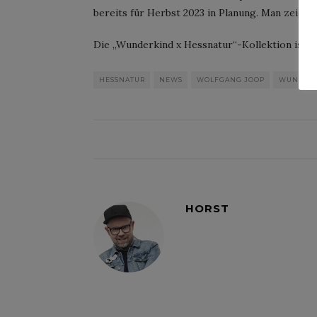
bereits für Herbst 2023 in Planung. Man zeigt s
Die „Wunderkind x Hessnatur“-Kollektion ist ab 
HESSNATUR
NEWS
WOLFGANG JOOP
WUNDER
HORST