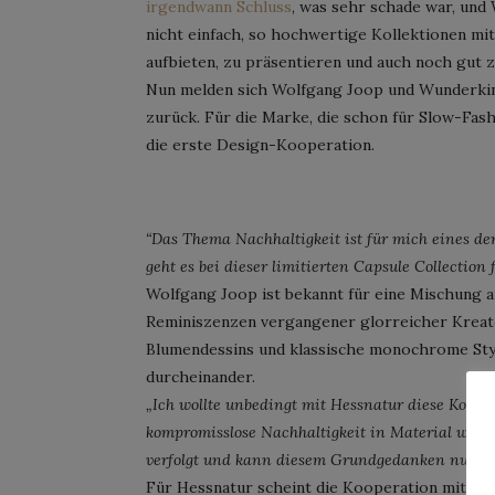
irgendwann Schluss
, was sehr schade war, und 
nicht einfach, so hochwertige Kollektionen mi
aufbieten, zu präsentieren und auch noch gut z
Nun melden sich Wolfgang Joop und Wunderkind
zurück. Für die Marke, die schon für Slow-Fash
die erste Design-Kooperation.
“Das Thema Nachhaltigkeit ist für mich eines d
geht es bei dieser limitierten Capsule Collection
Wolfgang Joop ist bekannt für eine Mischung 
Reminiszenzen vergangener glorreicher Kreat
Blumendessins und klassische monochrome Style
durcheinander.
„Ich wollte unbedingt mit Hessnatur diese Kollekt
kompromisslose Nachhaltigkeit in Material wie 
verfolgt und kann diesem Grundgedanken nun ne
Für Hessnatur scheint die Kooperation mit Wu