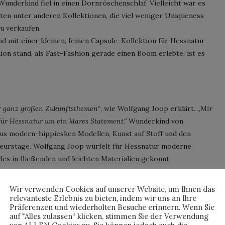
Wunderkind fiel in einen Dornröschenschlaf. Vielleicht war es
tten unter anderen Kollektionen, die viel weniger Uniqueness
u verkaufen.
 mit einer kleinen, feinen Capsule-Kollektion für Hessnatur
ion stand, als Fast-Fashion gerade einen Boom erlebte, ist es
er ganz großen Zukunftsthemen“
, wie Wolfgang Joop erklärt.
„Mir
 für Hessnatur um ein klares Statement.“
Wunderkind von
aus modern-hippiesken Modellen, Kunst auf Stoff und den
eurstage. Wolfgang Joop würfelt für Hessnatur moderne
s in fließenden und leichten Materialien gekonnt
ion kreieren. Hier trifft kompromissloses Design auf
Wir verwenden Cookies auf unserer Website, um Ihnen das
Produktion. Diese Kernwerte habe ich auch mit Wunderkind stets
relevanteste Erlebnis zu bieten, indem wir uns an Ihre
Präferenzen und wiederholten Besuche erinnern. Wenn Sie
ues Leben einhauchen.“
auf "Alles zulassen“ klicken, stimmen Sie der Verwendung
nderkind auf Erfolg programmiert: Ein zweiter Drop ist