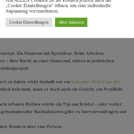
von ALLEN Cookies zu. Sie können jedoch auch die
„Cookie Einstellungen“ öffnen, um eine individuelle
t eines schlechten Tatorts neue „Beweise“. Irgendwelche
Anpassung vorzunehmen..
n, Konzerttouren von verdächtigen Musikern. Dieses Mal
Cookie Einstellungen
Alles zulassen
ter dem Namen Banksy gelüftet zu haben.
Doch wollen wir das
e gerade das Kunstwerk kaputt recherchiert. Danke für gar
 Konzept. Ein Phantom mit Spraydose. Seine Arbeiten
hen – über Nacht an einer Hauswand, mitten in politischen
bilienprojekt.
ziert zu haben, wirkt deshalb wie ein
seltsamer Reflex aus der
keit bekommt, muss er doch auch ein Gesicht, ein Profilbild
inem urbanen Mythos würde ein Typ aus Bristol – oder woher
 geheimnisvoller Nachtaktionen gäbe es Interviewanfragen und
den. Sondern über eine Person.