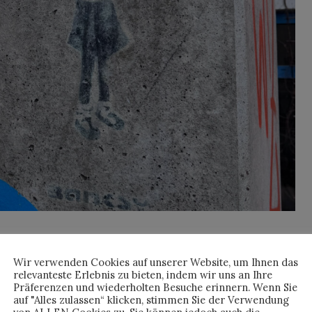
Wir verwenden Cookies auf unserer Website, um Ihnen das
eit. Alles muss enttarnt werden. Jeder Mythos braucht einen
relevanteste Erlebnis zu bieten, indem wir uns an Ihre
te. Genau deshalb ist es vermutlich die langweiligste
Präferenzen und wiederholten Besuche erinnern. Wenn Sie
auf "Alles zulassen“ klicken, stimmen Sie der Verwendung
klich ist.