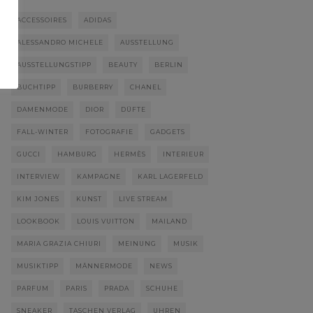
ACCESSOIRES
ADIDAS
ALESSANDRO MICHELE
AUSSTELLUNG
AUSSTELLUNGSTIPP
BEAUTY
BERLIN
BUCHTIPP
BURBERRY
CHANEL
DAMENMODE
DIOR
DÜFTE
FALL-WINTER
FOTOGRAFIE
GADGETS
GUCCI
HAMBURG
HERMÈS
INTERIEUR
INTERVIEW
KAMPAGNE
KARL LAGERFELD
KIM JONES
KUNST
LIVE STREAM
LOOKBOOK
LOUIS VUITTON
MAILAND
MARIA GRAZIA CHIURI
MEINUNG
MUSIK
MUSIKTIPP
MÄNNERMODE
NEWS
PARFUM
PARIS
PRADA
SCHUHE
SNEAKER
TASCHEN VERLAG
UHREN