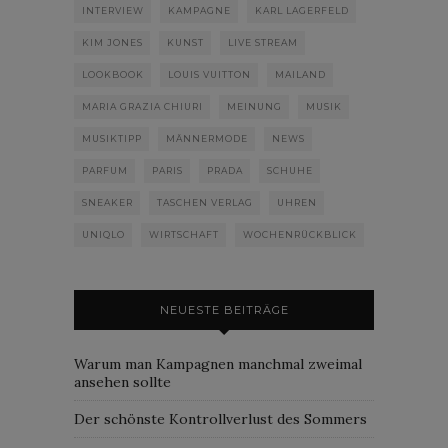
INTERVIEW
KAMPAGNE
KARL LAGERFELD
KIM JONES
KUNST
LIVE STREAM
LOOKBOOK
LOUIS VUITTON
MAILAND
MARIA GRAZIA CHIURI
MEINUNG
MUSIK
MUSIKTIPP
MÄNNERMODE
NEWS
PARFUM
PARIS
PRADA
SCHUHE
SNEAKER
TASCHEN VERLAG
UHREN
UNIQLO
WIRTSCHAFT
WOCHENRÜCKBLICK
NEUESTE BEITRÄGE
Warum man Kampagnen manchmal zweimal
ansehen sollte
Der schönste Kontrollverlust des Sommers