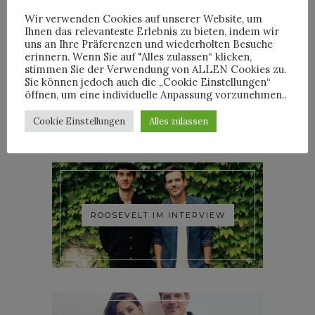
Wir verwenden Cookies auf unserer Website, um
Ihnen das relevanteste Erlebnis zu bieten, indem wir
uns an Ihre Präferenzen und wiederholten Besuche
erinnern. Wenn Sie auf "Alles zulassen“ klicken,
stimmen Sie der Verwendung von ALLEN Cookies zu.
YOANN LEMOINE AKA
Sie können jedoch auch die „Cookie Einstellungen“
WOODKID IM INTERVIEW
öffnen, um eine individuelle Anpassung vorzunehmen..
Cookie Einstellungen
Alles zulassen
ROOSEVELT IM INTERVIEW