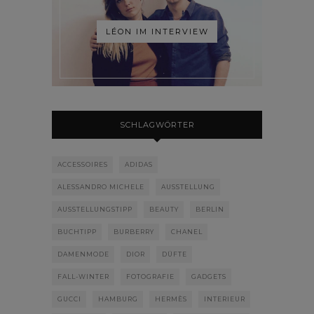
LÉON IM INTERVIEW
SCHLAGWÖRTER
ACCESSOIRES
ADIDAS
ALESSANDRO MICHELE
AUSSTELLUNG
AUSSTELLUNGSTIPP
BEAUTY
BERLIN
BUCHTIPP
BURBERRY
CHANEL
DAMENMODE
DIOR
DÜFTE
FALL-WINTER
FOTOGRAFIE
GADGETS
GUCCI
HAMBURG
HERMÈS
INTERIEUR