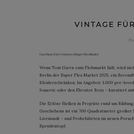
VINTAGE FÜ
Po
Caro Daur; Foto: Courtesy of Super Flea Market
Wenn Toni Garrn zum Flohmarkt lädt, wird nicht
Berlin der Super Flea Market 2025, ein Secon
Kleiderschränken. Im Angebot: 1.000 pre-loved
Ivanovic oder den Elevator Boys – kuratiert m
Die Erlöse fließen in Projekte rund um Bildun
Geschehens ist ein 700 Quadratmeter großer Sp
Livemusik – und Probefahrten im neuen Porsc
Spendentopf.