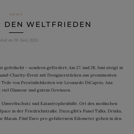
NEWS
R DEN WELTFRIEDEN
sted on
19. Juni 2025
 gefeilscht – sondern gefördert: Am 27. und 28. Juni steigt in
dhand-Charity-Event mit Designerstücken aus prominenten
 Teile von Persönlichkeiten wie Leonardo DiCaprio, Ana
it viel Glamour und gutem Gewissen.
g, Umweltschutz und Katastrophenhilfe. Ort des modischen
ace in der Friedrichstraße. Dazu gibt’s Panel Talks, Drinks,
he Macan. Fünf Euro pro gefahrenem Kilometer gehen in den