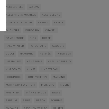
ACCESSOIRES
ADIDAS
ALESSANDRO MICHELE
AUSSTELLUNG
AUSSTELLUNGSTIPP
BEAUTY
BERLIN
BUCHTIPP
BURBERRY
CHANEL
DAMENMODE
DIOR
DÜFTE
FALL-WINTER
FOTOGRAFIE
GADGETS
GUCCI
HAMBURG
HERMÈS
INTERIEUR
INTERVIEW
KAMPAGNE
KARL LAGERFELD
KIM JONES
KUNST
LIVE STREAM
LOOKBOOK
LOUIS VUITTON
MAILAND
MARIA GRAZIA CHIURI
MEINUNG
MUSIK
MUSIKTIPP
MÄNNERMODE
NEWS
PARFUM
PARIS
PRADA
SCHUHE
SNEAKER
TASCHEN VERLAG
UHREN