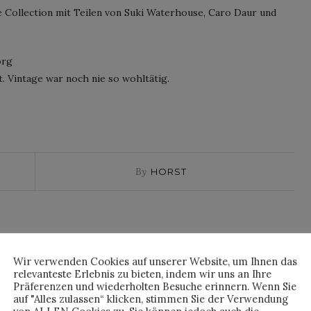
e Collection mit Teilen von Suki Waterhouse, Caro Daur und
org
. Vintage war noch nie so wohltätig.
By
HORST
Wir verwenden Cookies auf unserer Website, um Ihnen das
relevanteste Erlebnis zu bieten, indem wir uns an Ihre
Präferenzen und wiederholten Besuche erinnern. Wenn Sie
auf "Alles zulassen“ klicken, stimmen Sie der Verwendung