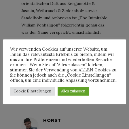
orientalischen Duft aus Bergamotte &
Jasmin, Weihrauch & Zedernholz sowie
Sandelholz und Ambroxan ist „The Inimitable
William Penhaligon“ folgerichtig genau das,
was der Name verspricht: unnachahmlich.
BEAUTY
DÜFTE
NEWS
PARFUM
Wir verwenden Cookies auf unserer Website, um
Ihnen das relevanteste Erlebnis zu bieten, indem wir
PENHALIGON'S
WILLIAM PENHALIGON
uns an Ihre Präferenzen und wiederholten Besuche
erinnern. Wenn Sie auf "Alles zulassen“ klicken,
stimmen Sie der Verwendung von ALLEN Cookies zu.
Sie können jedoch auch die „Cookie Einstellungen“
öffnen, um eine individuelle Anpassung vorzunehmen..
Cookie Einstellungen
Alles zulassen
By
HORST
HORST