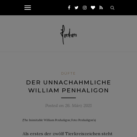
DÜFTE
DER UNNACHAHMLICHE
WILLIAM PENHALIGON
Posted on
26. März 2021
(The Inimitable William Penhaligon; Foto: Penhaligon’s)
Als erstes der zwölf Tierkreiszeichen steht