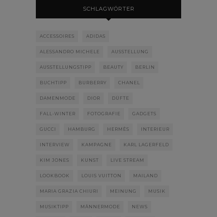
SCHLAGWÖRTER
ACCESSOIRES
ADIDAS
ALESSANDRO MICHELE
AUSSTELLUNG
AUSSTELLUNGSTIPP
BEAUTY
BERLIN
BUCHTIPP
BURBERRY
CHANEL
DAMENMODE
DIOR
DÜFTE
FALL-WINTER
FOTOGRAFIE
GADGETS
GUCCI
HAMBURG
HERMÈS
INTERIEUR
INTERVIEW
KAMPAGNE
KARL LAGERFELD
KIM JONES
KUNST
LIVE STREAM
LOOKBOOK
LOUIS VUITTON
MAILAND
MARIA GRAZIA CHIURI
MEINUNG
MUSIK
MUSIKTIPP
MÄNNERMODE
NEWS