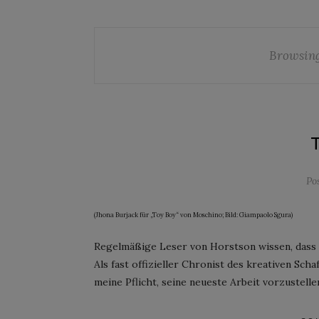
Browsin
Po
(Jhona Burjack für „Toy Boy“ von Moschino; Bild: Giampaolo Sgura)
Regelmäßige Leser von Horstson wissen, dass i
Als fast offizieller Chronist des kreativen Sc
meine Pflicht, seine neueste Arbeit vorzustell