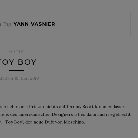
g Tag
YANN VASNIER
DÜFTE
TOY BOY
sted on
19. Juni 2019
ch schon aus Prinzip nichts auf Jeremy Scott kommen lasse.
haffens des amerikanischen Designers ist es dann auch regelrecht
en: „Toy Boy“, der neue Duft von Moschino.