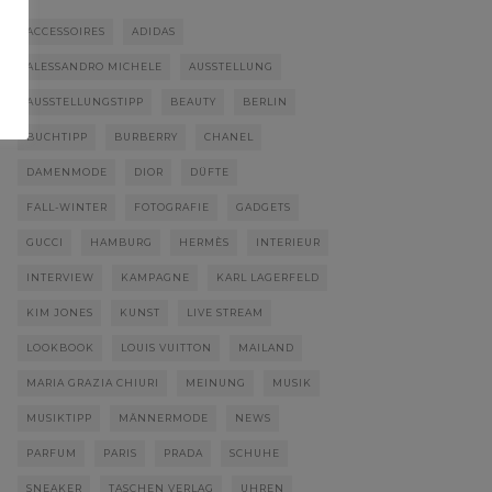
ACCESSOIRES
ADIDAS
ALESSANDRO MICHELE
AUSSTELLUNG
AUSSTELLUNGSTIPP
BEAUTY
BERLIN
BUCHTIPP
BURBERRY
CHANEL
DAMENMODE
DIOR
DÜFTE
FALL-WINTER
FOTOGRAFIE
GADGETS
GUCCI
HAMBURG
HERMÈS
INTERIEUR
INTERVIEW
KAMPAGNE
KARL LAGERFELD
KIM JONES
KUNST
LIVE STREAM
LOOKBOOK
LOUIS VUITTON
MAILAND
MARIA GRAZIA CHIURI
MEINUNG
MUSIK
MUSIKTIPP
MÄNNERMODE
NEWS
PARFUM
PARIS
PRADA
SCHUHE
SNEAKER
TASCHEN VERLAG
UHREN