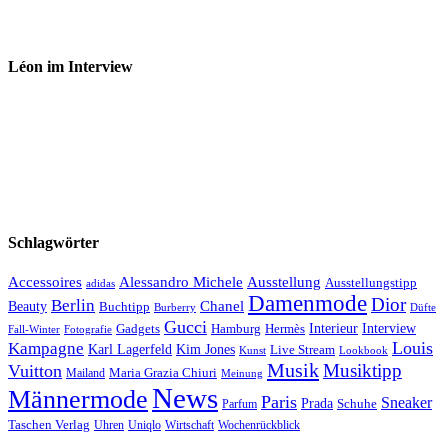
Léon im Interview
Schlagwörter
Accessoires
Ausstellung
Alessandro Michele
Ausstellungstipp
adidas
Damenmode
Dior
Berlin
Chanel
Beauty
Buchtipp
Düfte
Burberry
Gucci
Interieur
Hamburg
Hermès
Interview
Gadgets
Fall-Winter
Fotografie
Louis
Kampagne
Karl Lagerfeld
Kim Jones
Live Stream
Kunst
Lookbook
Musik
Musiktipp
Vuitton
Maria Grazia Chiuri
Mailand
Meinung
News
Männermode
Paris
Sneaker
Prada
Schuhe
Parfum
Taschen Verlag
Uhren
Uniqlo
Wirtschaft
Wochenrückblick