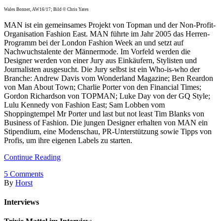
Wales Bonner, AW16/17; Bild © Chris Yates
MAN ist ein gemeinsames Projekt von Topman und der Non-Profit-
Organisation Fashion East. MAN führte im Jahr 2005 das Herren-
Programm bei der London Fashion Week an und setzt auf
Nachwuchstalente der Männermode. Im Vorfeld werden die
Designer werden von einer Jury aus Einkäufern, Stylisten und
Journalisten ausgesucht. Die Jury selbst ist ein Who-is-who der
Branche: Andrew Davis vom Wonderland Magazine; Ben Reardon
von Man About Town; Charlie Porter von den Financial Times;
Gordon Richardson von TOPMAN; Luke Day von der GQ Style;
Lulu Kennedy von Fashion East; Sam Lobben vom
Shoppingtempel Mr Porter und last but not least Tim Blanks von
Business of Fashion. Die jungen Designer erhalten von MAN ein
Stipendium, eine Modenschau, PR-Unterstützung sowie Tipps von
Profis, um ihre eigenen Labels zu starten.
Continue Reading
5
Comments
By
Horst
Interviews