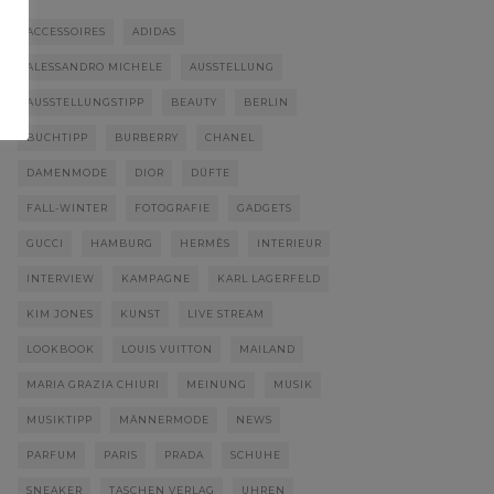
ACCESSOIRES
ADIDAS
ALESSANDRO MICHELE
AUSSTELLUNG
AUSSTELLUNGSTIPP
BEAUTY
BERLIN
BUCHTIPP
BURBERRY
CHANEL
DAMENMODE
DIOR
DÜFTE
FALL-WINTER
FOTOGRAFIE
GADGETS
GUCCI
HAMBURG
HERMÈS
INTERIEUR
INTERVIEW
KAMPAGNE
KARL LAGERFELD
KIM JONES
KUNST
LIVE STREAM
LOOKBOOK
LOUIS VUITTON
MAILAND
MARIA GRAZIA CHIURI
MEINUNG
MUSIK
MUSIKTIPP
MÄNNERMODE
NEWS
PARFUM
PARIS
PRADA
SCHUHE
SNEAKER
TASCHEN VERLAG
UHREN