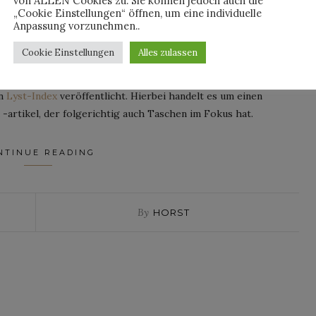
von ALLEN Cookies zu. Sie können jedoch auch die
ed on
28. Oktober 2021
„Cookie Einstellungen“ öffnen, um eine individuelle
Anpassung vorzunehmen..
en Bruchteil einer Sekunde über den Kauf einer Tasche
Cookie Einstellungen
Alles zulassen
el nicht drumherum gekommen sein: Die Telfar Shopping-Bag
t. Das sagt
nicht nur die Vogue
, sondern auch die globale
en
Lyst-Index
veröffentlicht. Hierbei handelt es um einen
-artikel, der folgerichtig auch Taschen im Fokus hat.
NTINUE READING
By
HORST