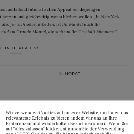
m auffallend futuristischen Appeal für diejenigen
nt setzen und gleichzeitig warm bleiben wollen.
„In New York
so für sich selbst arbeiten, ist Ihr Mantel auch Ihr
 sind im Grunde Mäntel, die sich um Ihr Geschäft kümmern.“
NTINUE READING
By
HORST
NEWS
LES KOOPERIERT MIT
Wir verwenden Cookies auf unserer Website, um Ihnen das
relevanteste Erlebnis zu bieten, indem wir uns an Ihre
TELFAR
Präferenzen und wiederholten Besuche erinnern. Wenn Sie
auf "Alles zulassen“ klicken, stimmen Sie der Verwendung