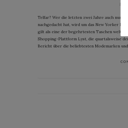
Post
Telfar? Wer die letzten zwei Jahre auch nur d
nachgedacht hat, wird um das New Yorker Lab
gilt als eine der begehrtesten Taschen weltwei
Shopping-Plattform Lyst, die quartalsweise d
Bericht über die beliebtesten Modemarken und 
CO